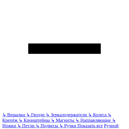
↳
Вешалки
↳
Гвозди
↳
Зеркалодержатели
↳
Колеса
↳
Крепёж
↳
Кронштейны
↳
Магниты
↳
Направляющие
↳
Ножки
↳
Петли
↳
Подвесы
↳
Ручки
Показать все
Ручной