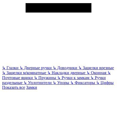
↳
Глазки
↳
Дверные ручки
↳
Доводчики
↳
Защелки врезные
↳
Защелки м/комнатные
↳
Накладки дверные
↳
Оконная
↳
Почтовые ящики
↳
Пружины
↳
Ручки к замкам
↳
Ручки
раздельные
↳
Уплотнители
↳
Упоры
↳
Фиксаторы
↳
Цифры
Показать все
Замки