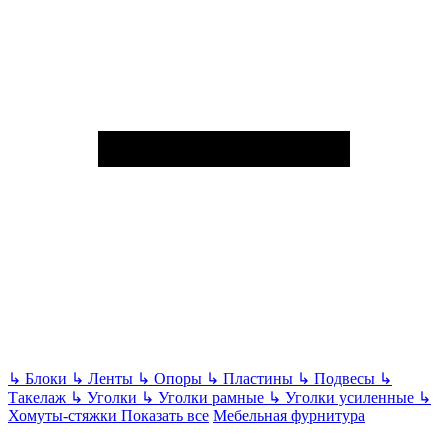
↳
Блоки
↳
Ленты
↳
Опоры
↳
Пластины
↳
Подвесы
↳
Такелаж
↳
Уголки
↳
Уголки рамные
↳
Уголки усиленные
↳
Хомуты-стяжки
Показать все
Мебельная фурнитура