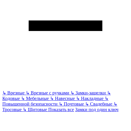
↳
Врезные
↳
Врезные с ручками
↳
Замки-защелки
↳
Кодовые
↳
Мебельные
↳
Навесные
↳
Накладные
↳
Повышенной безопасности
↳
Почтовые
↳
Свадебные
↳
Тросовые
↳
Щитовые
Показать все
Замки под один ключ