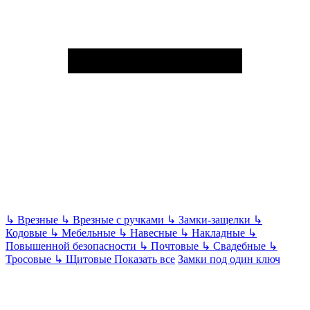
↳
Врезные
↳
Врезные с ручками
↳
Замки-защелки
↳
Кодовые
↳
Мебельные
↳
Навесные
↳
Накладные
↳
Повышенной безопасности
↳
Почтовые
↳
Свадебные
↳
Тросовые
↳
Щитовые
Показать все
Замки под один ключ