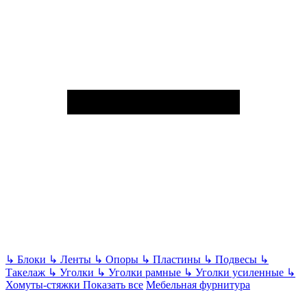
↳
Блоки
↳
Ленты
↳
Опоры
↳
Пластины
↳
Подвесы
↳
Такелаж
↳
Уголки
↳
Уголки рамные
↳
Уголки усиленные
↳
Хомуты-стяжки
Показать все
Мебельная фурнитура