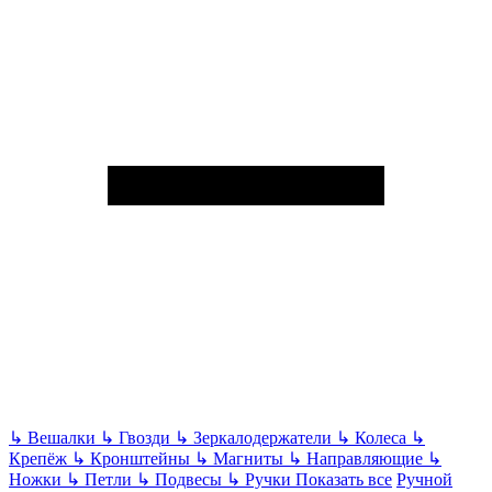
↳
Вешалки
↳
Гвозди
↳
Зеркалодержатели
↳
Колеса
↳
Крепёж
↳
Кронштейны
↳
Магниты
↳
Направляющие
↳
Ножки
↳
Петли
↳
Подвесы
↳
Ручки
Показать все
Ручной