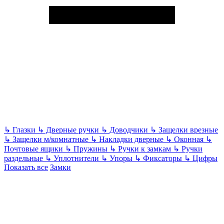
↳
Глазки
↳
Дверные ручки
↳
Доводчики
↳
Защелки врезные
↳
Защелки м/комнатные
↳
Накладки дверные
↳
Оконная
↳
Почтовые ящики
↳
Пружины
↳
Ручки к замкам
↳
Ручки
раздельные
↳
Уплотнители
↳
Упоры
↳
Фиксаторы
↳
Цифры
Показать все
Замки