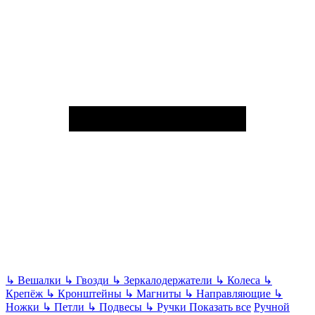
↳
Вешалки
↳
Гвозди
↳
Зеркалодержатели
↳
Колеса
↳
Крепёж
↳
Кронштейны
↳
Магниты
↳
Направляющие
↳
Ножки
↳
Петли
↳
Подвесы
↳
Ручки
Показать все
Ручной