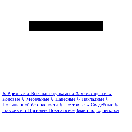
↳
Врезные
↳
Врезные с ручками
↳
Замки-защелки
↳
Кодовые
↳
Мебельные
↳
Навесные
↳
Накладные
↳
Повышенной безопасности
↳
Почтовые
↳
Свадебные
↳
Тросовые
↳
Щитовые
Показать все
Замки под один ключ