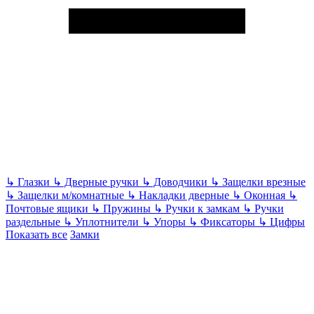
↳
Глазки
↳
Дверные ручки
↳
Доводчики
↳
Защелки врезные
↳
Защелки м/комнатные
↳
Накладки дверные
↳
Оконная
↳
Почтовые ящики
↳
Пружины
↳
Ручки к замкам
↳
Ручки
раздельные
↳
Уплотнители
↳
Упоры
↳
Фиксаторы
↳
Цифры
Показать все
Замки