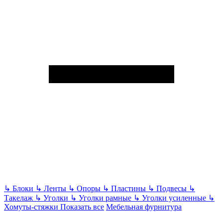
↳
Блоки
↳
Ленты
↳
Опоры
↳
Пластины
↳
Подвесы
↳
Такелаж
↳
Уголки
↳
Уголки рамные
↳
Уголки усиленные
↳
Хомуты-стяжки
Показать все
Мебельная фурнитура