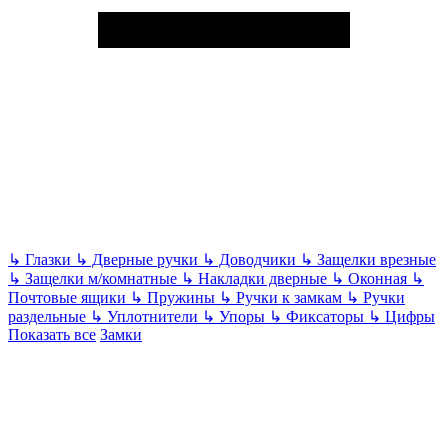
↳
Глазки
↳
Дверные ручки
↳
Доводчики
↳
Защелки врезные
↳
Защелки м/комнатные
↳
Накладки дверные
↳
Оконная
↳
Почтовые ящики
↳
Пружины
↳
Ручки к замкам
↳
Ручки
раздельные
↳
Уплотнители
↳
Упоры
↳
Фиксаторы
↳
Цифры
Показать все
Замки