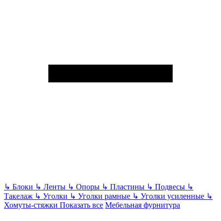
↳
Блоки
↳
Ленты
↳
Опоры
↳
Пластины
↳
Подвесы
↳
Такелаж
↳
Уголки
↳
Уголки рамные
↳
Уголки усиленные
↳
Хомуты-стяжки
Показать все
Мебельная фурнитура