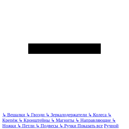
↳
Вешалки
↳
Гвозди
↳
Зеркалодержатели
↳
Колеса
↳
Крепёж
↳
Кронштейны
↳
Магниты
↳
Направляющие
↳
Ножки
↳
Петли
↳
Подвесы
↳
Ручки
Показать все
Ручной