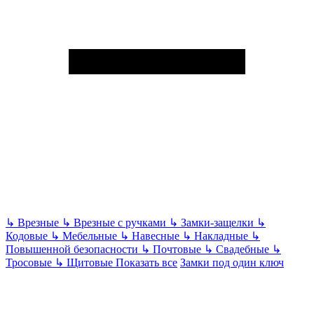
↳
Врезные
↳
Врезные с ручками
↳
Замки-защелки
↳
Кодовые
↳
Мебельные
↳
Навесные
↳
Накладные
↳
Повышенной безопасности
↳
Почтовые
↳
Свадебные
↳
Тросовые
↳
Щитовые
Показать все
Замки под один ключ