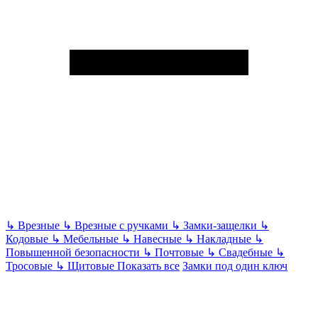
↳
Врезные
↳
Врезные с ручками
↳
Замки-защелки
↳
Кодовые
↳
Мебельные
↳
Навесные
↳
Накладные
↳
Повышенной безопасности
↳
Почтовые
↳
Свадебные
↳
Тросовые
↳
Щитовые
Показать все
Замки под один ключ