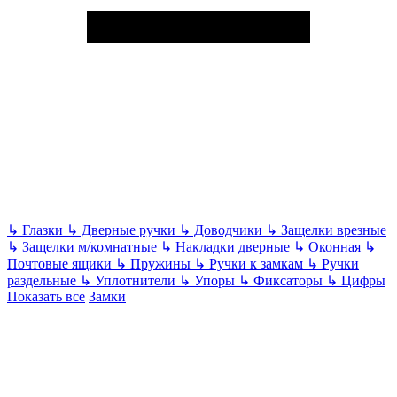
↳
Глазки
↳
Дверные ручки
↳
Доводчики
↳
Защелки врезные
↳
Защелки м/комнатные
↳
Накладки дверные
↳
Оконная
↳
Почтовые ящики
↳
Пружины
↳
Ручки к замкам
↳
Ручки
раздельные
↳
Уплотнители
↳
Упоры
↳
Фиксаторы
↳
Цифры
Показать все
Замки