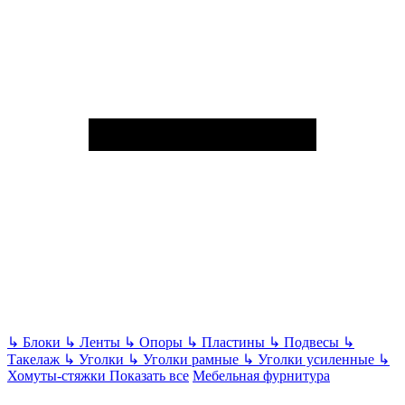
↳
Блоки
↳
Ленты
↳
Опоры
↳
Пластины
↳
Подвесы
↳
Такелаж
↳
Уголки
↳
Уголки рамные
↳
Уголки усиленные
↳
Хомуты-стяжки
Показать все
Мебельная фурнитура