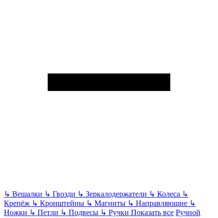
↳
Вешалки
↳
Гвозди
↳
Зеркалодержатели
↳
Колеса
↳
Крепёж
↳
Кронштейны
↳
Магниты
↳
Направляющие
↳
Ножки
↳
Петли
↳
Подвесы
↳
Ручки
Показать все
Ручной