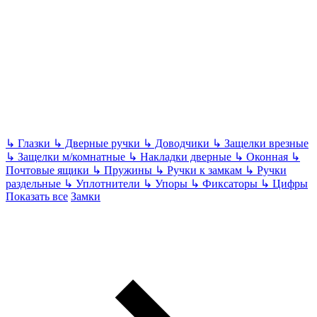
↳
Глазки
↳
Дверные ручки
↳
Доводчики
↳
Защелки врезные
↳
Защелки м/комнатные
↳
Накладки дверные
↳
Оконная
↳
Почтовые ящики
↳
Пружины
↳
Ручки к замкам
↳
Ручки
раздельные
↳
Уплотнители
↳
Упоры
↳
Фиксаторы
↳
Цифры
Показать все
Замки