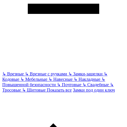
↳
Врезные
↳
Врезные с ручками
↳
Замки-защелки
↳
Кодовые
↳
Мебельные
↳
Навесные
↳
Накладные
↳
Повышенной безопасности
↳
Почтовые
↳
Свадебные
↳
Тросовые
↳
Щитовые
Показать все
Замки под один ключ