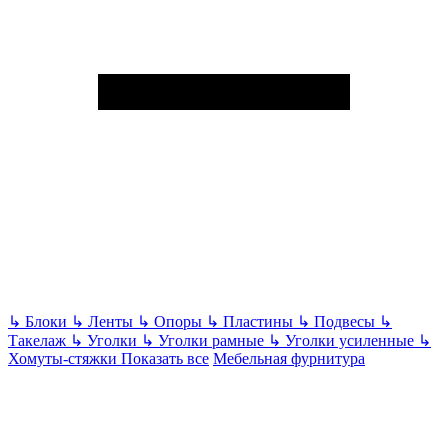
↳
Блоки
↳
Ленты
↳
Опоры
↳
Пластины
↳
Подвесы
↳
Такелаж
↳
Уголки
↳
Уголки рамные
↳
Уголки усиленные
↳
Хомуты-стяжки
Показать все
Мебельная фурнитура