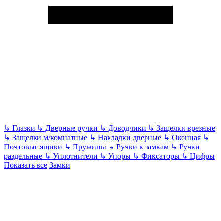
↳
Глазки
↳
Дверные ручки
↳
Доводчики
↳
Защелки врезные
↳
Защелки м/комнатные
↳
Накладки дверные
↳
Оконная
↳
Почтовые ящики
↳
Пружины
↳
Ручки к замкам
↳
Ручки
раздельные
↳
Уплотнители
↳
Упоры
↳
Фиксаторы
↳
Цифры
Показать все
Замки