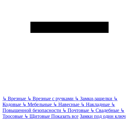
↳
Врезные
↳
Врезные с ручками
↳
Замки-защелки
↳
Кодовые
↳
Мебельные
↳
Навесные
↳
Накладные
↳
Повышенной безопасности
↳
Почтовые
↳
Свадебные
↳
Тросовые
↳
Щитовые
Показать все
Замки под один ключ