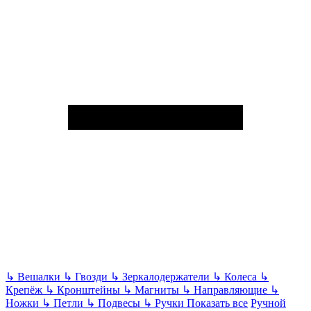
↳
Вешалки
↳
Гвозди
↳
Зеркалодержатели
↳
Колеса
↳
Крепёж
↳
Кронштейны
↳
Магниты
↳
Направляющие
↳
Ножки
↳
Петли
↳
Подвесы
↳
Ручки
Показать все
Ручной