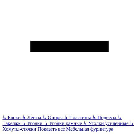
↳
Блоки
↳
Ленты
↳
Опоры
↳
Пластины
↳
Подвесы
↳
Такелаж
↳
Уголки
↳
Уголки рамные
↳
Уголки усиленные
↳
Хомуты-стяжки
Показать все
Мебельная фурнитура