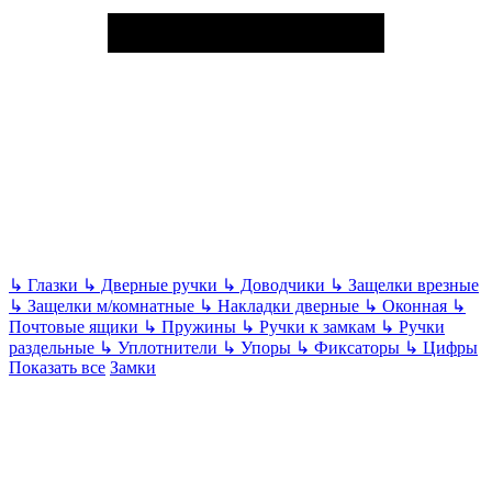
↳
Глазки
↳
Дверные ручки
↳
Доводчики
↳
Защелки врезные
↳
Защелки м/комнатные
↳
Накладки дверные
↳
Оконная
↳
Почтовые ящики
↳
Пружины
↳
Ручки к замкам
↳
Ручки
раздельные
↳
Уплотнители
↳
Упоры
↳
Фиксаторы
↳
Цифры
Показать все
Замки