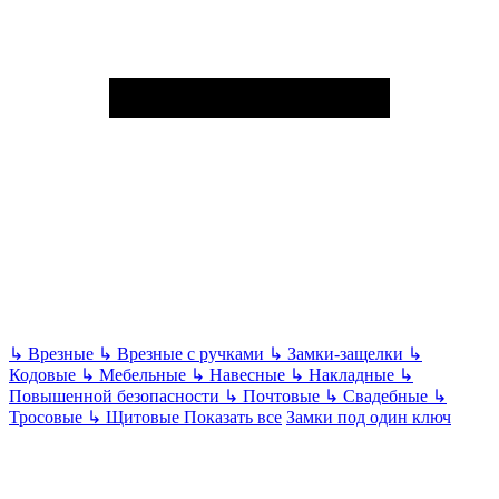
↳
Врезные
↳
Врезные с ручками
↳
Замки-защелки
↳
Кодовые
↳
Мебельные
↳
Навесные
↳
Накладные
↳
Повышенной безопасности
↳
Почтовые
↳
Свадебные
↳
Тросовые
↳
Щитовые
Показать все
Замки под один ключ