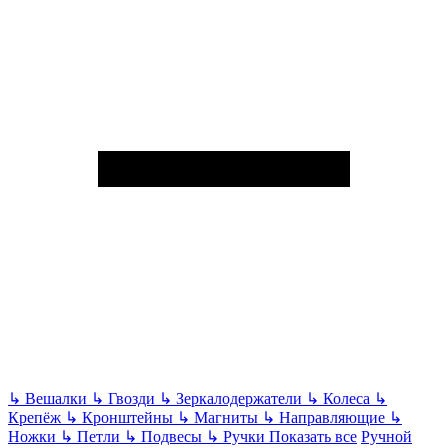
↳
Вешалки
↳
Гвозди
↳
Зеркалодержатели
↳
Колеса
↳
Крепёж
↳
Кронштейны
↳
Магниты
↳
Направляющие
↳
Ножки
↳
Петли
↳
Подвесы
↳
Ручки
Показать все
Ручной