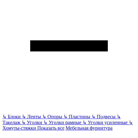
↳
Блоки
↳
Ленты
↳
Опоры
↳
Пластины
↳
Подвесы
↳
Такелаж
↳
Уголки
↳
Уголки рамные
↳
Уголки усиленные
↳
Хомуты-стяжки
Показать все
Мебельная фурнитура