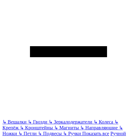
↳
Вешалки
↳
Гвозди
↳
Зеркалодержатели
↳
Колеса
↳
Крепёж
↳
Кронштейны
↳
Магниты
↳
Направляющие
↳
Ножки
↳
Петли
↳
Подвесы
↳
Ручки
Показать все
Ручной