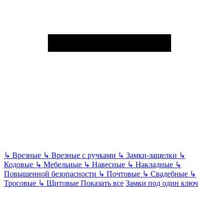
↳
Врезные
↳
Врезные с ручками
↳
Замки-защелки
↳
Кодовые
↳
Мебельные
↳
Навесные
↳
Накладные
↳
Повышенной безопасности
↳
Почтовые
↳
Свадебные
↳
Тросовые
↳
Щитовые
Показать все
Замки под один ключ