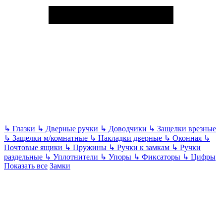
↳
Глазки
↳
Дверные ручки
↳
Доводчики
↳
Защелки врезные
↳
Защелки м/комнатные
↳
Накладки дверные
↳
Оконная
↳
Почтовые ящики
↳
Пружины
↳
Ручки к замкам
↳
Ручки
раздельные
↳
Уплотнители
↳
Упоры
↳
Фиксаторы
↳
Цифры
Показать все
Замки