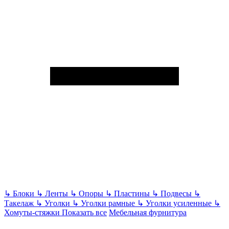
↳
Блоки
↳
Ленты
↳
Опоры
↳
Пластины
↳
Подвесы
↳
Такелаж
↳
Уголки
↳
Уголки рамные
↳
Уголки усиленные
↳
Хомуты-стяжки
Показать все
Мебельная фурнитура