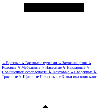
↳
Врезные
↳
Врезные с ручками
↳
Замки-защелки
↳
Кодовые
↳
Мебельные
↳
Навесные
↳
Накладные
↳
Повышенной безопасности
↳
Почтовые
↳
Свадебные
↳
Тросовые
↳
Щитовые
Показать все
Замки под один ключ