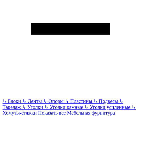
↳
Блоки
↳
Ленты
↳
Опоры
↳
Пластины
↳
Подвесы
↳
Такелаж
↳
Уголки
↳
Уголки рамные
↳
Уголки усиленные
↳
Хомуты-стяжки
Показать все
Мебельная фурнитура