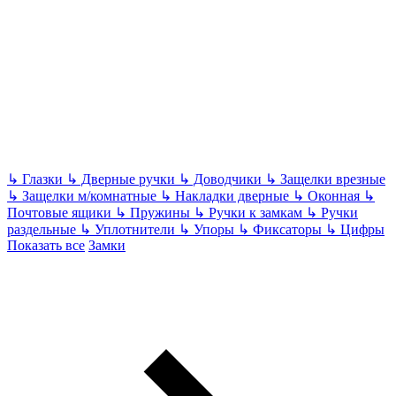
↳
Глазки
↳
Дверные ручки
↳
Доводчики
↳
Защелки врезные
↳
Защелки м/комнатные
↳
Накладки дверные
↳
Оконная
↳
Почтовые ящики
↳
Пружины
↳
Ручки к замкам
↳
Ручки
раздельные
↳
Уплотнители
↳
Упоры
↳
Фиксаторы
↳
Цифры
Показать все
Замки