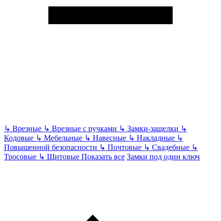
↳
Врезные
↳
Врезные с ручками
↳
Замки-защелки
↳
Кодовые
↳
Мебельные
↳
Навесные
↳
Накладные
↳
Повышенной безопасности
↳
Почтовые
↳
Свадебные
↳
Тросовые
↳
Щитовые
Показать все
Замки под один ключ