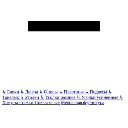
↳
Блоки
↳
Ленты
↳
Опоры
↳
Пластины
↳
Подвесы
↳
Такелаж
↳
Уголки
↳
Уголки рамные
↳
Уголки усиленные
↳
Хомуты-стяжки
Показать все
Мебельная фурнитура