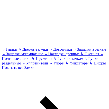
↳
Глазки
↳
Дверные ручки
↳
Доводчики
↳
Защелки врезные
↳
Защелки м/комнатные
↳
Накладки дверные
↳
Оконная
↳
Почтовые ящики
↳
Пружины
↳
Ручки к замкам
↳
Ручки
раздельные
↳
Уплотнители
↳
Упоры
↳
Фиксаторы
↳
Цифры
Показать все
Замки