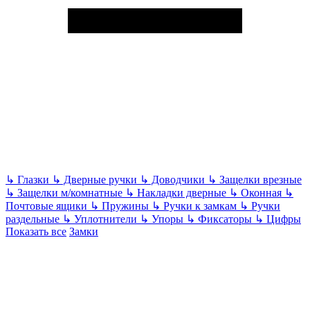
↳
Глазки
↳
Дверные ручки
↳
Доводчики
↳
Защелки врезные
↳
Защелки м/комнатные
↳
Накладки дверные
↳
Оконная
↳
Почтовые ящики
↳
Пружины
↳
Ручки к замкам
↳
Ручки
раздельные
↳
Уплотнители
↳
Упоры
↳
Фиксаторы
↳
Цифры
Показать все
Замки