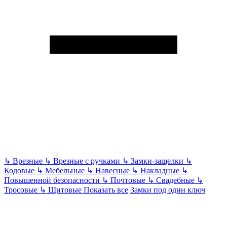
↳
Врезные
↳
Врезные с ручками
↳
Замки-защелки
↳
Кодовые
↳
Мебельные
↳
Навесные
↳
Накладные
↳
Повышенной безопасности
↳
Почтовые
↳
Свадебные
↳
Тросовые
↳
Щитовые
Показать все
Замки под один ключ