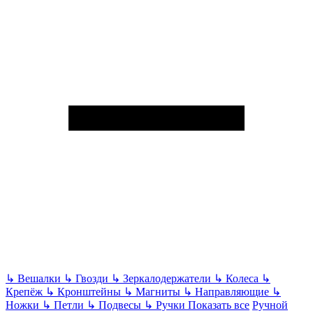
↳
Вешалки
↳
Гвозди
↳
Зеркалодержатели
↳
Колеса
↳
Крепёж
↳
Кронштейны
↳
Магниты
↳
Направляющие
↳
Ножки
↳
Петли
↳
Подвесы
↳
Ручки
Показать все
Ручной