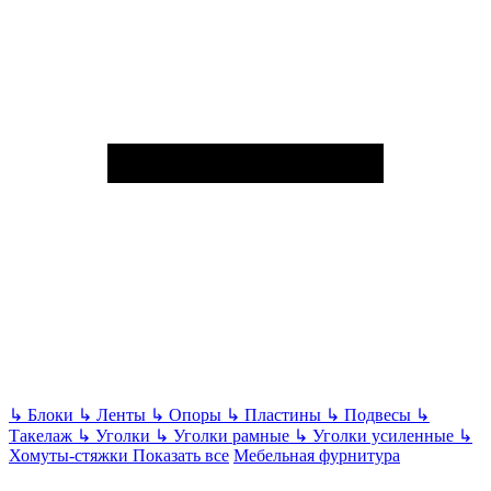
↳
Блоки
↳
Ленты
↳
Опоры
↳
Пластины
↳
Подвесы
↳
Такелаж
↳
Уголки
↳
Уголки рамные
↳
Уголки усиленные
↳
Хомуты-стяжки
Показать все
Мебельная фурнитура