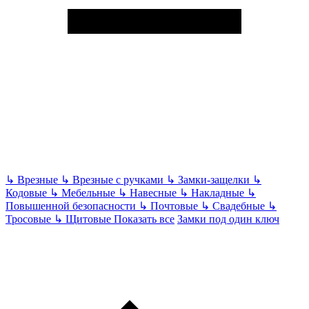
↳
Врезные
↳
Врезные с ручками
↳
Замки-защелки
↳
Кодовые
↳
Мебельные
↳
Навесные
↳
Накладные
↳
Повышенной безопасности
↳
Почтовые
↳
Свадебные
↳
Тросовые
↳
Щитовые
Показать все
Замки под один ключ