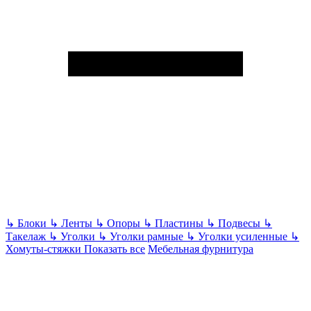
↳
Блоки
↳
Ленты
↳
Опоры
↳
Пластины
↳
Подвесы
↳
Такелаж
↳
Уголки
↳
Уголки рамные
↳
Уголки усиленные
↳
Хомуты-стяжки
Показать все
Мебельная фурнитура