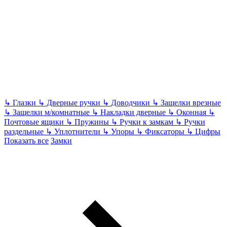
↳
Глазки
↳
Дверные ручки
↳
Доводчики
↳
Защелки врезные
↳
Защелки м/комнатные
↳
Накладки дверные
↳
Оконная
↳
Почтовые ящики
↳
Пружины
↳
Ручки к замкам
↳
Ручки
раздельные
↳
Уплотнители
↳
Упоры
↳
Фиксаторы
↳
Цифры
Показать все
Замки