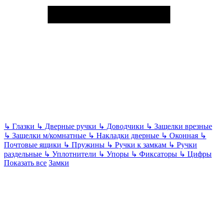
↳
Глазки
↳
Дверные ручки
↳
Доводчики
↳
Защелки врезные
↳
Защелки м/комнатные
↳
Накладки дверные
↳
Оконная
↳
Почтовые ящики
↳
Пружины
↳
Ручки к замкам
↳
Ручки
раздельные
↳
Уплотнители
↳
Упоры
↳
Фиксаторы
↳
Цифры
Показать все
Замки