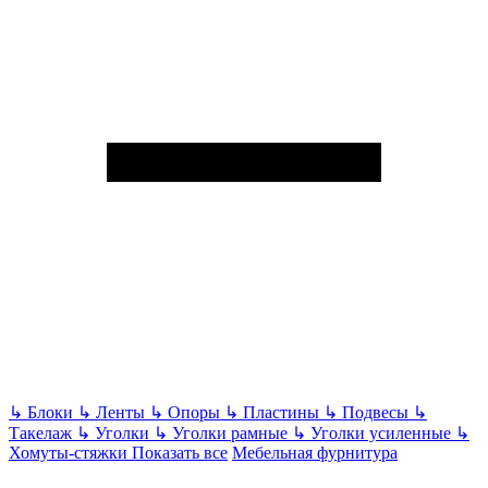
↳
Блоки
↳
Ленты
↳
Опоры
↳
Пластины
↳
Подвесы
↳
Такелаж
↳
Уголки
↳
Уголки рамные
↳
Уголки усиленные
↳
Хомуты-стяжки
Показать все
Мебельная фурнитура