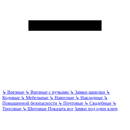
↳
Врезные
↳
Врезные с ручками
↳
Замки-защелки
↳
Кодовые
↳
Мебельные
↳
Навесные
↳
Накладные
↳
Повышенной безопасности
↳
Почтовые
↳
Свадебные
↳
Тросовые
↳
Щитовые
Показать все
Замки под один ключ