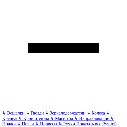
↳
Вешалки
↳
Гвозди
↳
Зеркалодержатели
↳
Колеса
↳
Крепёж
↳
Кронштейны
↳
Магниты
↳
Направляющие
↳
Ножки
↳
Петли
↳
Подвесы
↳
Ручки
Показать все
Ручной