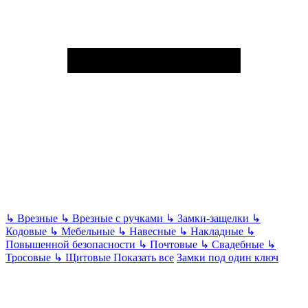
↳
Врезные
↳
Врезные с ручками
↳
Замки-защелки
↳
Кодовые
↳
Мебельные
↳
Навесные
↳
Накладные
↳
Повышенной безопасности
↳
Почтовые
↳
Свадебные
↳
Тросовые
↳
Щитовые
Показать все
Замки под один ключ