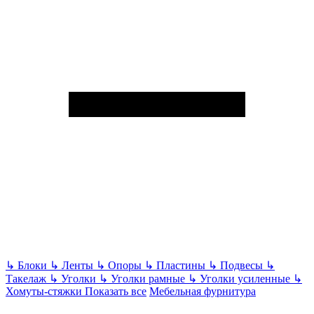
↳
Блоки
↳
Ленты
↳
Опоры
↳
Пластины
↳
Подвесы
↳
Такелаж
↳
Уголки
↳
Уголки рамные
↳
Уголки усиленные
↳
Хомуты-стяжки
Показать все
Мебельная фурнитура