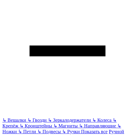
↳
Вешалки
↳
Гвозди
↳
Зеркалодержатели
↳
Колеса
↳
Крепёж
↳
Кронштейны
↳
Магниты
↳
Направляющие
↳
Ножки
↳
Петли
↳
Подвесы
↳
Ручки
Показать все
Ручной