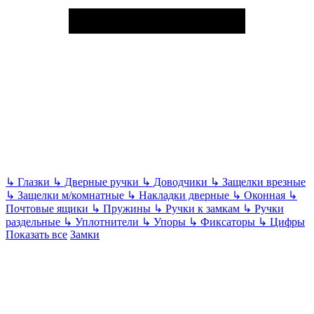
↳
Глазки
↳
Дверные ручки
↳
Доводчики
↳
Защелки врезные
↳
Защелки м/комнатные
↳
Накладки дверные
↳
Оконная
↳
Почтовые ящики
↳
Пружины
↳
Ручки к замкам
↳
Ручки
раздельные
↳
Уплотнители
↳
Упоры
↳
Фиксаторы
↳
Цифры
Показать все
Замки