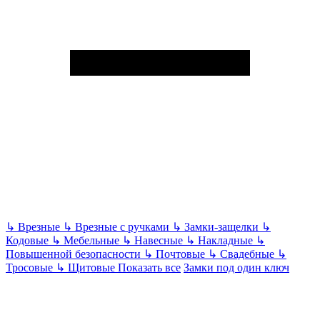
↳
Врезные
↳
Врезные с ручками
↳
Замки-защелки
↳
Кодовые
↳
Мебельные
↳
Навесные
↳
Накладные
↳
Повышенной безопасности
↳
Почтовые
↳
Свадебные
↳
Тросовые
↳
Щитовые
Показать все
Замки под один ключ