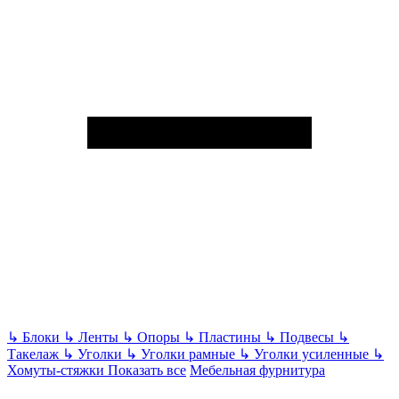
↳
Блоки
↳
Ленты
↳
Опоры
↳
Пластины
↳
Подвесы
↳
Такелаж
↳
Уголки
↳
Уголки рамные
↳
Уголки усиленные
↳
Хомуты-стяжки
Показать все
Мебельная фурнитура