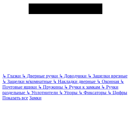
↳
Глазки
↳
Дверные ручки
↳
Доводчики
↳
Защелки врезные
↳
Защелки м/комнатные
↳
Накладки дверные
↳
Оконная
↳
Почтовые ящики
↳
Пружины
↳
Ручки к замкам
↳
Ручки
раздельные
↳
Уплотнители
↳
Упоры
↳
Фиксаторы
↳
Цифры
Показать все
Замки