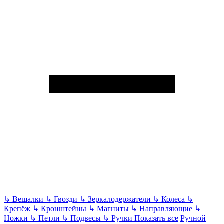
↳
Вешалки
↳
Гвозди
↳
Зеркалодержатели
↳
Колеса
↳
Крепёж
↳
Кронштейны
↳
Магниты
↳
Направляющие
↳
Ножки
↳
Петли
↳
Подвесы
↳
Ручки
Показать все
Ручной