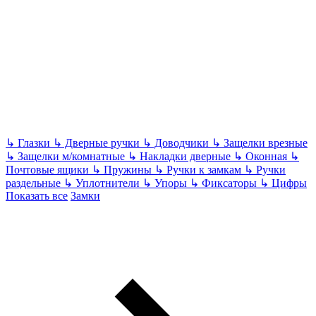
↳
Глазки
↳
Дверные ручки
↳
Доводчики
↳
Защелки врезные
↳
Защелки м/комнатные
↳
Накладки дверные
↳
Оконная
↳
Почтовые ящики
↳
Пружины
↳
Ручки к замкам
↳
Ручки
раздельные
↳
Уплотнители
↳
Упоры
↳
Фиксаторы
↳
Цифры
Показать все
Замки