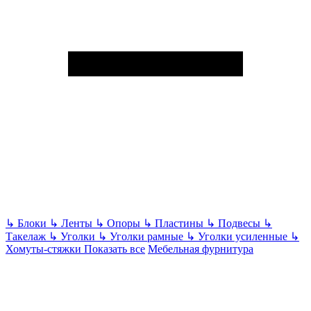
↳
Блоки
↳
Ленты
↳
Опоры
↳
Пластины
↳
Подвесы
↳
Такелаж
↳
Уголки
↳
Уголки рамные
↳
Уголки усиленные
↳
Хомуты-стяжки
Показать все
Мебельная фурнитура