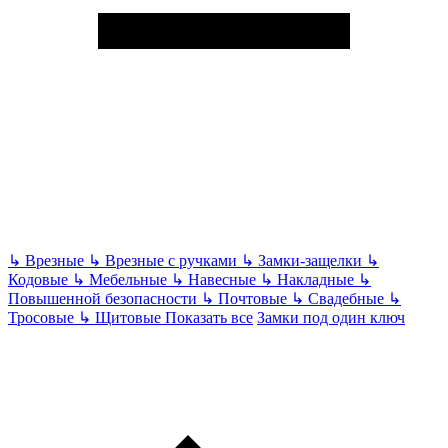
↳
Врезные
↳
Врезные с ручками
↳
Замки-защелки
↳
Кодовые
↳
Мебельные
↳
Навесные
↳
Накладные
↳
Повышенной безопасности
↳
Почтовые
↳
Свадебные
↳
Тросовые
↳
Щитовые
Показать все
Замки под один ключ