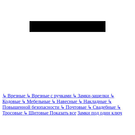
↳
Врезные
↳
Врезные с ручками
↳
Замки-защелки
↳
Кодовые
↳
Мебельные
↳
Навесные
↳
Накладные
↳
Повышенной безопасности
↳
Почтовые
↳
Свадебные
↳
Тросовые
↳
Щитовые
Показать все
Замки под один ключ