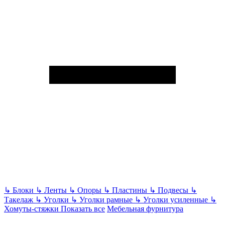
↳
Блоки
↳
Ленты
↳
Опоры
↳
Пластины
↳
Подвесы
↳
Такелаж
↳
Уголки
↳
Уголки рамные
↳
Уголки усиленные
↳
Хомуты-стяжки
Показать все
Мебельная фурнитура