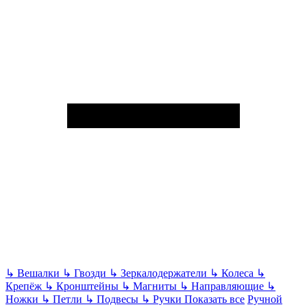
↳
Вешалки
↳
Гвозди
↳
Зеркалодержатели
↳
Колеса
↳
Крепёж
↳
Кронштейны
↳
Магниты
↳
Направляющие
↳
Ножки
↳
Петли
↳
Подвесы
↳
Ручки
Показать все
Ручной