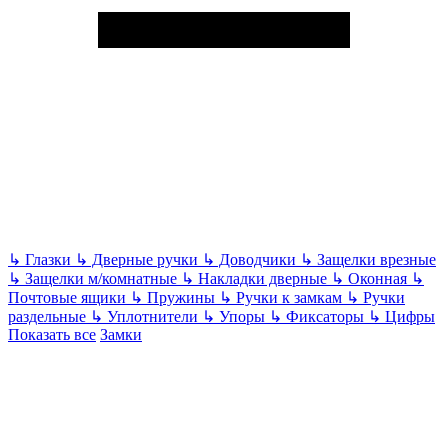
↳
Глазки
↳
Дверные ручки
↳
Доводчики
↳
Защелки врезные
↳
Защелки м/комнатные
↳
Накладки дверные
↳
Оконная
↳
Почтовые ящики
↳
Пружины
↳
Ручки к замкам
↳
Ручки
раздельные
↳
Уплотнители
↳
Упоры
↳
Фиксаторы
↳
Цифры
Показать все
Замки