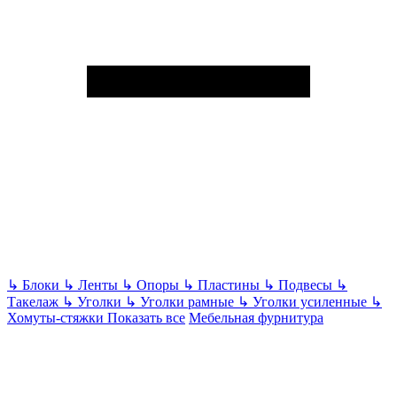
↳
Блоки
↳
Ленты
↳
Опоры
↳
Пластины
↳
Подвесы
↳
Такелаж
↳
Уголки
↳
Уголки рамные
↳
Уголки усиленные
↳
Хомуты-стяжки
Показать все
Мебельная фурнитура