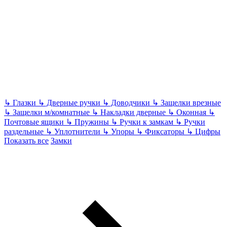
↳
Глазки
↳
Дверные ручки
↳
Доводчики
↳
Защелки врезные
↳
Защелки м/комнатные
↳
Накладки дверные
↳
Оконная
↳
Почтовые ящики
↳
Пружины
↳
Ручки к замкам
↳
Ручки
раздельные
↳
Уплотнители
↳
Упоры
↳
Фиксаторы
↳
Цифры
Показать все
Замки