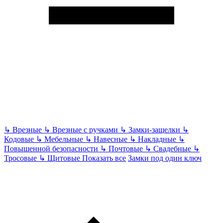
↳
Врезные
↳
Врезные с ручками
↳
Замки-защелки
↳
Кодовые
↳
Мебельные
↳
Навесные
↳
Накладные
↳
Повышенной безопасности
↳
Почтовые
↳
Свадебные
↳
Тросовые
↳
Щитовые
Показать все
Замки под один ключ