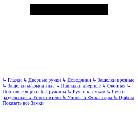
↳
Глазки
↳
Дверные ручки
↳
Доводчики
↳
Защелки врезные
↳
Защелки м/комнатные
↳
Накладки дверные
↳
Оконная
↳
Почтовые ящики
↳
Пружины
↳
Ручки к замкам
↳
Ручки
раздельные
↳
Уплотнители
↳
Упоры
↳
Фиксаторы
↳
Цифры
Показать все
Замки