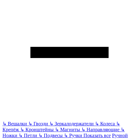
↳
Вешалки
↳
Гвозди
↳
Зеркалодержатели
↳
Колеса
↳
Крепёж
↳
Кронштейны
↳
Магниты
↳
Направляющие
↳
Ножки
↳
Петли
↳
Подвесы
↳
Ручки
Показать все
Ручной