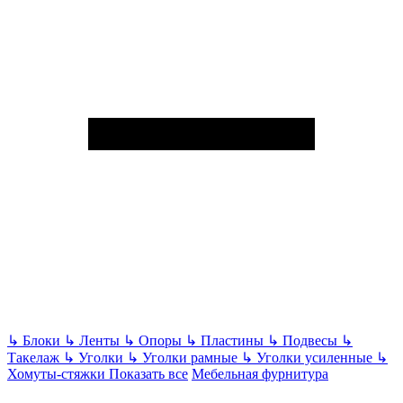
↳
Блоки
↳
Ленты
↳
Опоры
↳
Пластины
↳
Подвесы
↳
Такелаж
↳
Уголки
↳
Уголки рамные
↳
Уголки усиленные
↳
Хомуты-стяжки
Показать все
Мебельная фурнитура