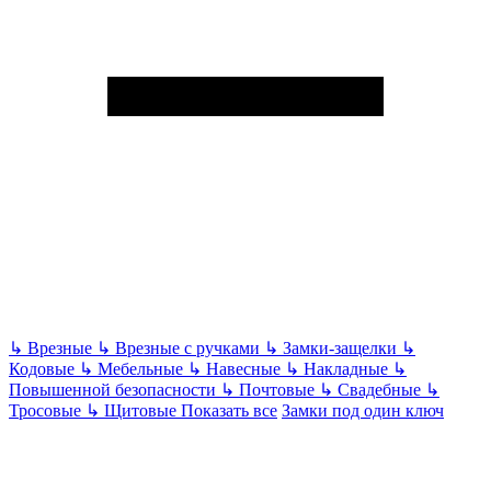
↳
Врезные
↳
Врезные с ручками
↳
Замки-защелки
↳
Кодовые
↳
Мебельные
↳
Навесные
↳
Накладные
↳
Повышенной безопасности
↳
Почтовые
↳
Свадебные
↳
Тросовые
↳
Щитовые
Показать все
Замки под один ключ