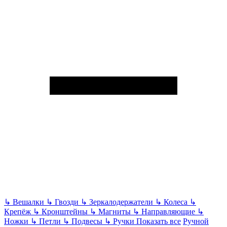
↳
Вешалки
↳
Гвозди
↳
Зеркалодержатели
↳
Колеса
↳
Крепёж
↳
Кронштейны
↳
Магниты
↳
Направляющие
↳
Ножки
↳
Петли
↳
Подвесы
↳
Ручки
Показать все
Ручной