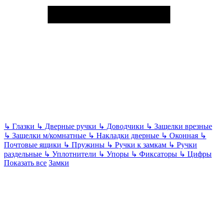
↳
Глазки
↳
Дверные ручки
↳
Доводчики
↳
Защелки врезные
↳
Защелки м/комнатные
↳
Накладки дверные
↳
Оконная
↳
Почтовые ящики
↳
Пружины
↳
Ручки к замкам
↳
Ручки
раздельные
↳
Уплотнители
↳
Упоры
↳
Фиксаторы
↳
Цифры
Показать все
Замки