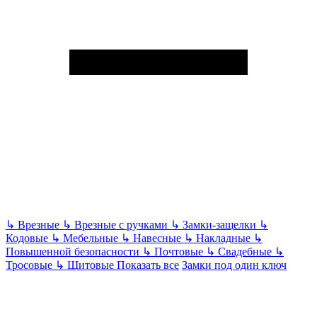
↳
Врезные
↳
Врезные с ручками
↳
Замки-защелки
↳
Кодовые
↳
Мебельные
↳
Навесные
↳
Накладные
↳
Повышенной безопасности
↳
Почтовые
↳
Свадебные
↳
Тросовые
↳
Щитовые
Показать все
Замки под один ключ