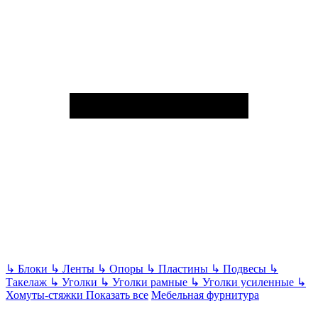
↳
Блоки
↳
Ленты
↳
Опоры
↳
Пластины
↳
Подвесы
↳
Такелаж
↳
Уголки
↳
Уголки рамные
↳
Уголки усиленные
↳
Хомуты-стяжки
Показать все
Мебельная фурнитура