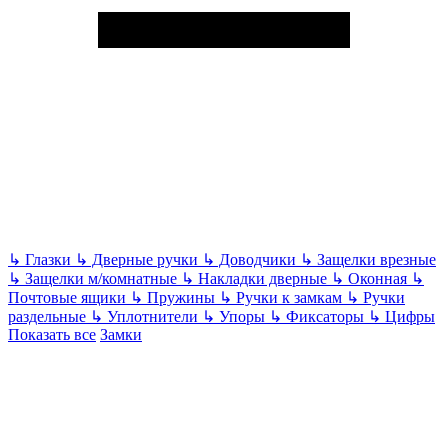
↳
Глазки
↳
Дверные ручки
↳
Доводчики
↳
Защелки врезные
↳
Защелки м/комнатные
↳
Накладки дверные
↳
Оконная
↳
Почтовые ящики
↳
Пружины
↳
Ручки к замкам
↳
Ручки
раздельные
↳
Уплотнители
↳
Упоры
↳
Фиксаторы
↳
Цифры
Показать все
Замки