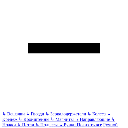
↳
Вешалки
↳
Гвозди
↳
Зеркалодержатели
↳
Колеса
↳
Крепёж
↳
Кронштейны
↳
Магниты
↳
Направляющие
↳
Ножки
↳
Петли
↳
Подвесы
↳
Ручки
Показать все
Ручной