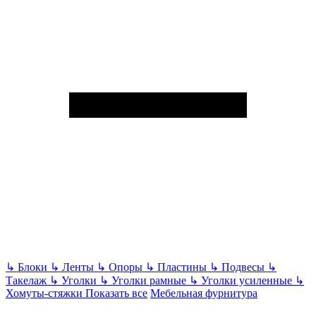
↳
Блоки
↳
Ленты
↳
Опоры
↳
Пластины
↳
Подвесы
↳
Такелаж
↳
Уголки
↳
Уголки рамные
↳
Уголки усиленные
↳
Хомуты-стяжки
Показать все
Мебельная фурнитура