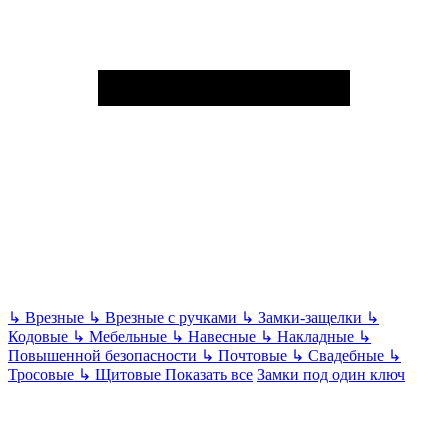
↳
Врезные
↳
Врезные с ручками
↳
Замки-защелки
↳
Кодовые
↳
Мебельные
↳
Навесные
↳
Накладные
↳
Повышенной безопасности
↳
Почтовые
↳
Свадебные
↳
Тросовые
↳
Щитовые
Показать все
Замки под один ключ