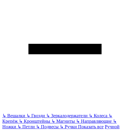
↳
Вешалки
↳
Гвозди
↳
Зеркалодержатели
↳
Колеса
↳
Крепёж
↳
Кронштейны
↳
Магниты
↳
Направляющие
↳
Ножки
↳
Петли
↳
Подвесы
↳
Ручки
Показать все
Ручной