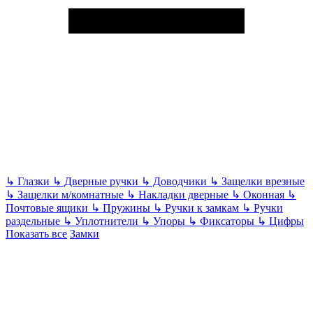
↳
Глазки
↳
Дверные ручки
↳
Доводчики
↳
Защелки врезные
↳
Защелки м/комнатные
↳
Накладки дверные
↳
Оконная
↳
Почтовые ящики
↳
Пружины
↳
Ручки к замкам
↳
Ручки
раздельные
↳
Уплотнители
↳
Упоры
↳
Фиксаторы
↳
Цифры
Показать все
Замки