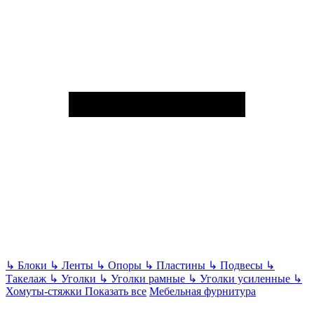
↳
Блоки
↳
Ленты
↳
Опоры
↳
Пластины
↳
Подвесы
↳
Такелаж
↳
Уголки
↳
Уголки рамные
↳
Уголки усиленные
↳
Хомуты-стяжки
Показать все
Мебельная фурнитура