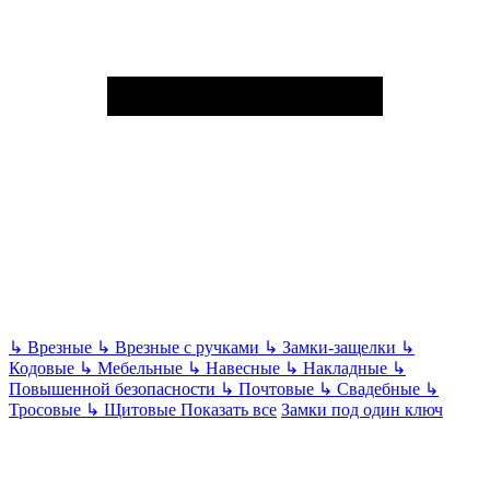
↳
Врезные
↳
Врезные с ручками
↳
Замки-защелки
↳
Кодовые
↳
Мебельные
↳
Навесные
↳
Накладные
↳
Повышенной безопасности
↳
Почтовые
↳
Свадебные
↳
Тросовые
↳
Щитовые
Показать все
Замки под один ключ