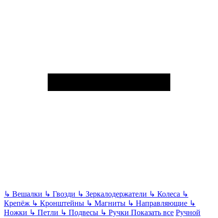
↳
Вешалки
↳
Гвозди
↳
Зеркалодержатели
↳
Колеса
↳
Крепёж
↳
Кронштейны
↳
Магниты
↳
Направляющие
↳
Ножки
↳
Петли
↳
Подвесы
↳
Ручки
Показать все
Ручной