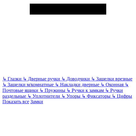
↳
Глазки
↳
Дверные ручки
↳
Доводчики
↳
Защелки врезные
↳
Защелки м/комнатные
↳
Накладки дверные
↳
Оконная
↳
Почтовые ящики
↳
Пружины
↳
Ручки к замкам
↳
Ручки
раздельные
↳
Уплотнители
↳
Упоры
↳
Фиксаторы
↳
Цифры
Показать все
Замки