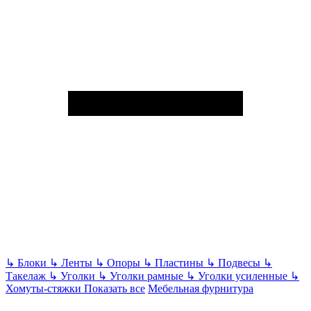
↳
Блоки
↳
Ленты
↳
Опоры
↳
Пластины
↳
Подвесы
↳
Такелаж
↳
Уголки
↳
Уголки рамные
↳
Уголки усиленные
↳
Хомуты-стяжки
Показать все
Мебельная фурнитура