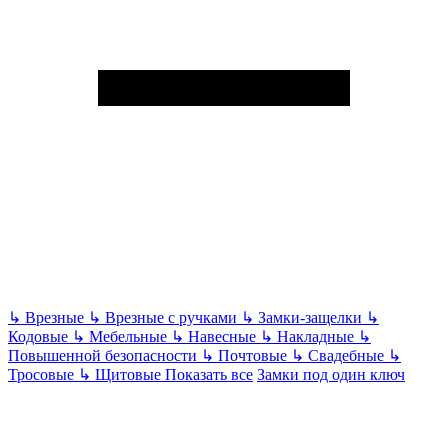
↳
Врезные
↳
Врезные с ручками
↳
Замки-защелки
↳
Кодовые
↳
Мебельные
↳
Навесные
↳
Накладные
↳
Повышенной безопасности
↳
Почтовые
↳
Свадебные
↳
Тросовые
↳
Щитовые
Показать все
Замки под один ключ