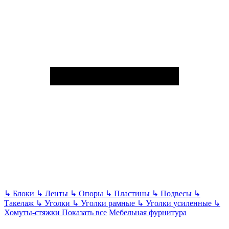
↳
Блоки
↳
Ленты
↳
Опоры
↳
Пластины
↳
Подвесы
↳
Такелаж
↳
Уголки
↳
Уголки рамные
↳
Уголки усиленные
↳
Хомуты-стяжки
Показать все
Мебельная фурнитура