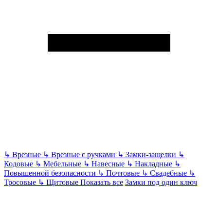
↳
Врезные
↳
Врезные с ручками
↳
Замки-защелки
↳
Кодовые
↳
Мебельные
↳
Навесные
↳
Накладные
↳
Повышенной безопасности
↳
Почтовые
↳
Свадебные
↳
Тросовые
↳
Щитовые
Показать все
Замки под один ключ