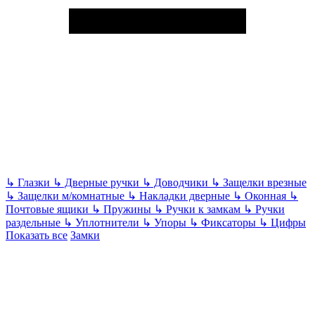
↳
Глазки
↳
Дверные ручки
↳
Доводчики
↳
Защелки врезные
↳
Защелки м/комнатные
↳
Накладки дверные
↳
Оконная
↳
Почтовые ящики
↳
Пружины
↳
Ручки к замкам
↳
Ручки
раздельные
↳
Уплотнители
↳
Упоры
↳
Фиксаторы
↳
Цифры
Показать все
Замки