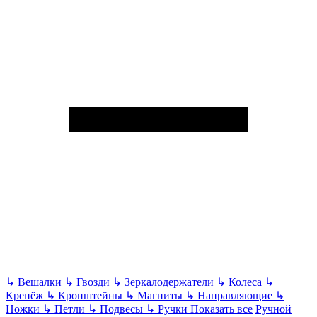
↳
Вешалки
↳
Гвозди
↳
Зеркалодержатели
↳
Колеса
↳
Крепёж
↳
Кронштейны
↳
Магниты
↳
Направляющие
↳
Ножки
↳
Петли
↳
Подвесы
↳
Ручки
Показать все
Ручной