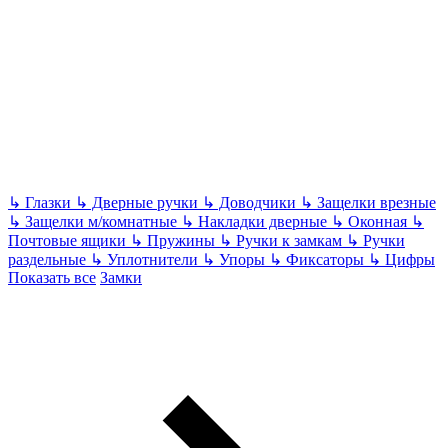
↳
Глазки
↳
Дверные ручки
↳
Доводчики
↳
Защелки врезные
↳
Защелки м/комнатные
↳
Накладки дверные
↳
Оконная
↳
Почтовые ящики
↳
Пружины
↳
Ручки к замкам
↳
Ручки
раздельные
↳
Уплотнители
↳
Упоры
↳
Фиксаторы
↳
Цифры
Показать все
Замки