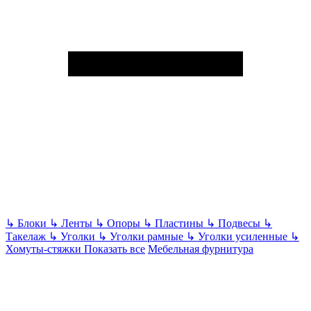
↳
Блоки
↳
Ленты
↳
Опоры
↳
Пластины
↳
Подвесы
↳
Такелаж
↳
Уголки
↳
Уголки рамные
↳
Уголки усиленные
↳
Хомуты-стяжки
Показать все
Мебельная фурнитура