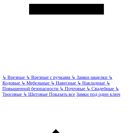
↳
Врезные
↳
Врезные с ручками
↳
Замки-защелки
↳
Кодовые
↳
Мебельные
↳
Навесные
↳
Накладные
↳
Повышенной безопасности
↳
Почтовые
↳
Свадебные
↳
Тросовые
↳
Щитовые
Показать все
Замки под один ключ