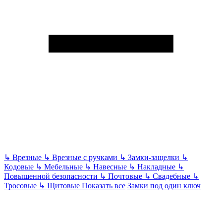
↳
Врезные
↳
Врезные с ручками
↳
Замки-защелки
↳
Кодовые
↳
Мебельные
↳
Навесные
↳
Накладные
↳
Повышенной безопасности
↳
Почтовые
↳
Свадебные
↳
Тросовые
↳
Щитовые
Показать все
Замки под один ключ