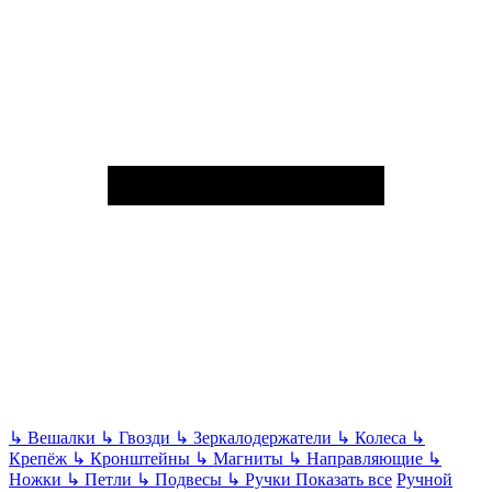
↳
Вешалки
↳
Гвозди
↳
Зеркалодержатели
↳
Колеса
↳
Крепёж
↳
Кронштейны
↳
Магниты
↳
Направляющие
↳
Ножки
↳
Петли
↳
Подвесы
↳
Ручки
Показать все
Ручной