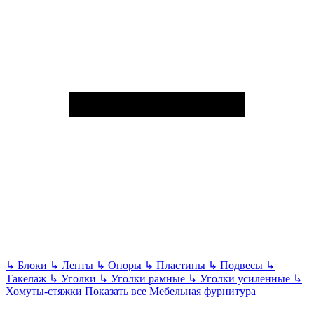
↳
Блоки
↳
Ленты
↳
Опоры
↳
Пластины
↳
Подвесы
↳
Такелаж
↳
Уголки
↳
Уголки рамные
↳
Уголки усиленные
↳
Хомуты-стяжки
Показать все
Мебельная фурнитура