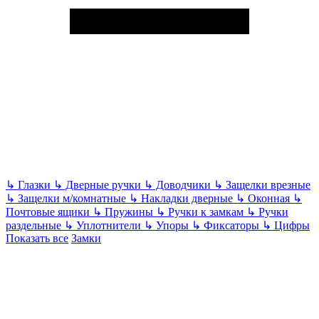
↳
Глазки
↳
Дверные ручки
↳
Доводчики
↳
Защелки врезные
↳
Защелки м/комнатные
↳
Накладки дверные
↳
Оконная
↳
Почтовые ящики
↳
Пружины
↳
Ручки к замкам
↳
Ручки
раздельные
↳
Уплотнители
↳
Упоры
↳
Фиксаторы
↳
Цифры
Показать все
Замки