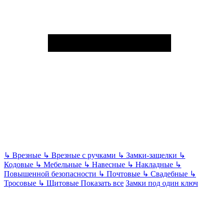
↳
Врезные
↳
Врезные с ручками
↳
Замки-защелки
↳
Кодовые
↳
Мебельные
↳
Навесные
↳
Накладные
↳
Повышенной безопасности
↳
Почтовые
↳
Свадебные
↳
Тросовые
↳
Щитовые
Показать все
Замки под один ключ