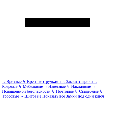
↳
Врезные
↳
Врезные с ручками
↳
Замки-защелки
↳
Кодовые
↳
Мебельные
↳
Навесные
↳
Накладные
↳
Повышенной безопасности
↳
Почтовые
↳
Свадебные
↳
Тросовые
↳
Щитовые
Показать все
Замки под один ключ