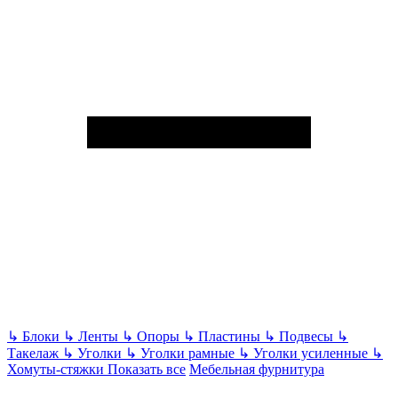
↳
Блоки
↳
Ленты
↳
Опоры
↳
Пластины
↳
Подвесы
↳
Такелаж
↳
Уголки
↳
Уголки рамные
↳
Уголки усиленные
↳
Хомуты-стяжки
Показать все
Мебельная фурнитура