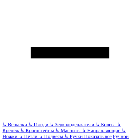
↳
Вешалки
↳
Гвозди
↳
Зеркалодержатели
↳
Колеса
↳
Крепёж
↳
Кронштейны
↳
Магниты
↳
Направляющие
↳
Ножки
↳
Петли
↳
Подвесы
↳
Ручки
Показать все
Ручной