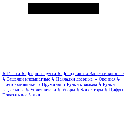
↳
Глазки
↳
Дверные ручки
↳
Доводчики
↳
Защелки врезные
↳
Защелки м/комнатные
↳
Накладки дверные
↳
Оконная
↳
Почтовые ящики
↳
Пружины
↳
Ручки к замкам
↳
Ручки
раздельные
↳
Уплотнители
↳
Упоры
↳
Фиксаторы
↳
Цифры
Показать все
Замки