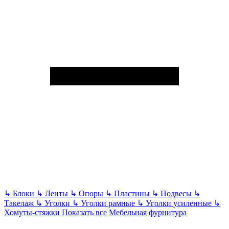
↳
Блоки
↳
Ленты
↳
Опоры
↳
Пластины
↳
Подвесы
↳
Такелаж
↳
Уголки
↳
Уголки рамные
↳
Уголки усиленные
↳
Хомуты-стяжки
Показать все
Мебельная фурнитура