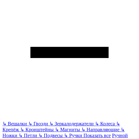
↳
Вешалки
↳
Гвозди
↳
Зеркалодержатели
↳
Колеса
↳
Крепёж
↳
Кронштейны
↳
Магниты
↳
Направляющие
↳
Ножки
↳
Петли
↳
Подвесы
↳
Ручки
Показать все
Ручной