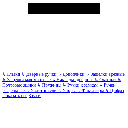
↳
Глазки
↳
Дверные ручки
↳
Доводчики
↳
Защелки врезные
↳
Защелки м/комнатные
↳
Накладки дверные
↳
Оконная
↳
Почтовые ящики
↳
Пружины
↳
Ручки к замкам
↳
Ручки
раздельные
↳
Уплотнители
↳
Упоры
↳
Фиксаторы
↳
Цифры
Показать все
Замки