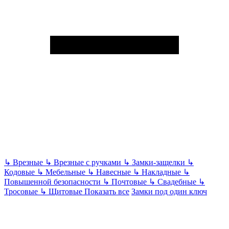
↳
Врезные
↳
Врезные с ручками
↳
Замки-защелки
↳
Кодовые
↳
Мебельные
↳
Навесные
↳
Накладные
↳
Повышенной безопасности
↳
Почтовые
↳
Свадебные
↳
Тросовые
↳
Щитовые
Показать все
Замки под один ключ