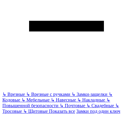
↳
Врезные
↳
Врезные с ручками
↳
Замки-защелки
↳
Кодовые
↳
Мебельные
↳
Навесные
↳
Накладные
↳
Повышенной безопасности
↳
Почтовые
↳
Свадебные
↳
Тросовые
↳
Щитовые
Показать все
Замки под один ключ