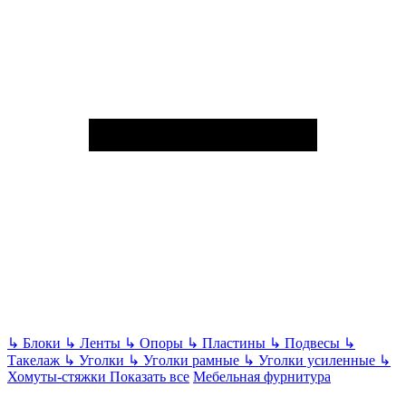
↳
Блоки
↳
Ленты
↳
Опоры
↳
Пластины
↳
Подвесы
↳
Такелаж
↳
Уголки
↳
Уголки рамные
↳
Уголки усиленные
↳
Хомуты-стяжки
Показать все
Мебельная фурнитура