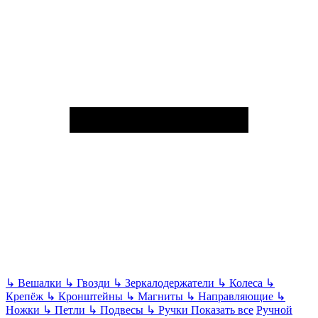
↳
Вешалки
↳
Гвозди
↳
Зеркалодержатели
↳
Колеса
↳
Крепёж
↳
Кронштейны
↳
Магниты
↳
Направляющие
↳
Ножки
↳
Петли
↳
Подвесы
↳
Ручки
Показать все
Ручной