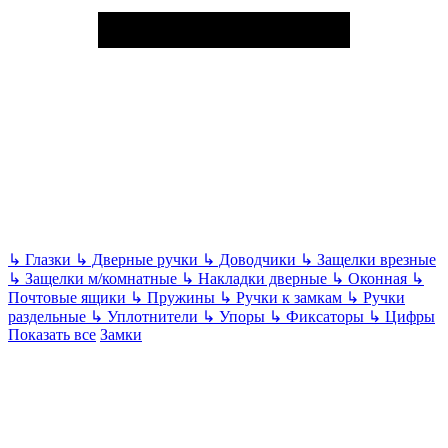
↳
Глазки
↳
Дверные ручки
↳
Доводчики
↳
Защелки врезные
↳
Защелки м/комнатные
↳
Накладки дверные
↳
Оконная
↳
Почтовые ящики
↳
Пружины
↳
Ручки к замкам
↳
Ручки
раздельные
↳
Уплотнители
↳
Упоры
↳
Фиксаторы
↳
Цифры
Показать все
Замки