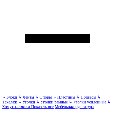
↳
Блоки
↳
Ленты
↳
Опоры
↳
Пластины
↳
Подвесы
↳
Такелаж
↳
Уголки
↳
Уголки рамные
↳
Уголки усиленные
↳
Хомуты-стяжки
Показать все
Мебельная фурнитура