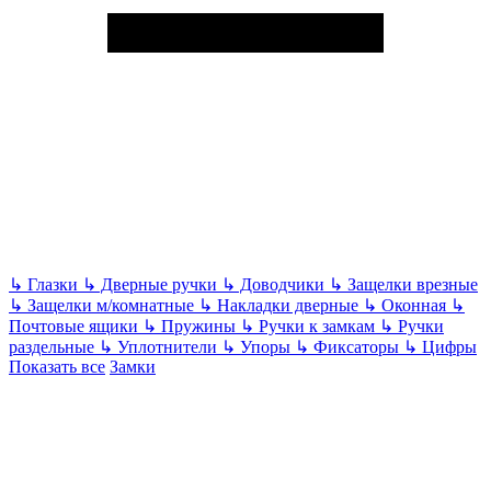
↳
Глазки
↳
Дверные ручки
↳
Доводчики
↳
Защелки врезные
↳
Защелки м/комнатные
↳
Накладки дверные
↳
Оконная
↳
Почтовые ящики
↳
Пружины
↳
Ручки к замкам
↳
Ручки
раздельные
↳
Уплотнители
↳
Упоры
↳
Фиксаторы
↳
Цифры
Показать все
Замки