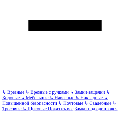
↳
Врезные
↳
Врезные с ручками
↳
Замки-защелки
↳
Кодовые
↳
Мебельные
↳
Навесные
↳
Накладные
↳
Повышенной безопасности
↳
Почтовые
↳
Свадебные
↳
Тросовые
↳
Щитовые
Показать все
Замки под один ключ