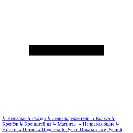
↳
Вешалки
↳
Гвозди
↳
Зеркалодержатели
↳
Колеса
↳
Крепёж
↳
Кронштейны
↳
Магниты
↳
Направляющие
↳
Ножки
↳
Петли
↳
Подвесы
↳
Ручки
Показать все
Ручной