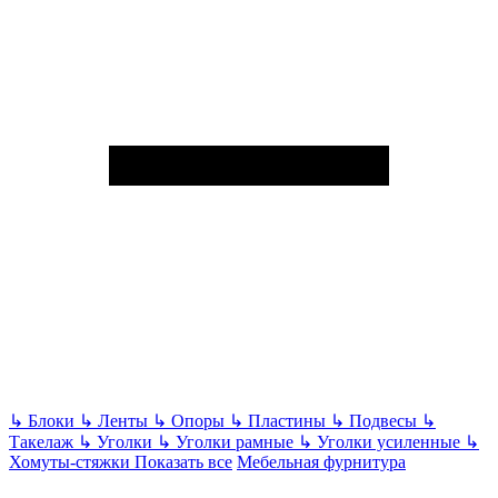
↳
Блоки
↳
Ленты
↳
Опоры
↳
Пластины
↳
Подвесы
↳
Такелаж
↳
Уголки
↳
Уголки рамные
↳
Уголки усиленные
↳
Хомуты-стяжки
Показать все
Мебельная фурнитура