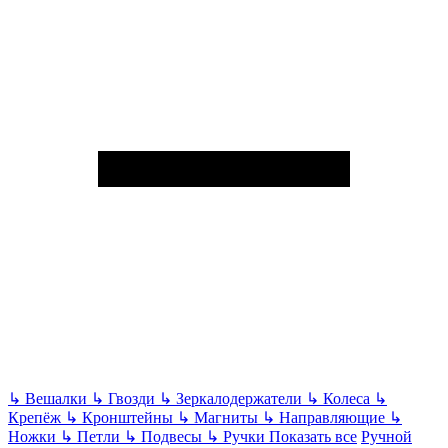
↳
Вешалки
↳
Гвозди
↳
Зеркалодержатели
↳
Колеса
↳
Крепёж
↳
Кронштейны
↳
Магниты
↳
Направляющие
↳
Ножки
↳
Петли
↳
Подвесы
↳
Ручки
Показать все
Ручной