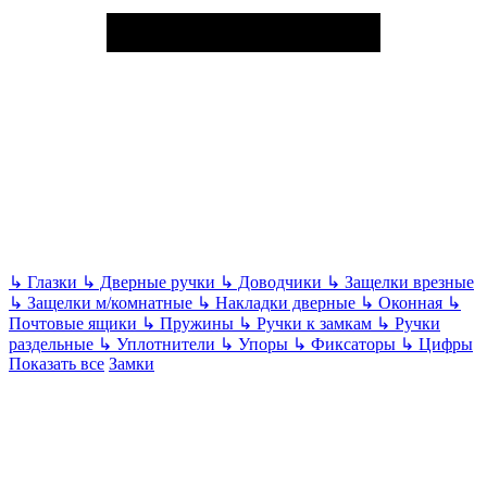
↳
Глазки
↳
Дверные ручки
↳
Доводчики
↳
Защелки врезные
↳
Защелки м/комнатные
↳
Накладки дверные
↳
Оконная
↳
Почтовые ящики
↳
Пружины
↳
Ручки к замкам
↳
Ручки
раздельные
↳
Уплотнители
↳
Упоры
↳
Фиксаторы
↳
Цифры
Показать все
Замки