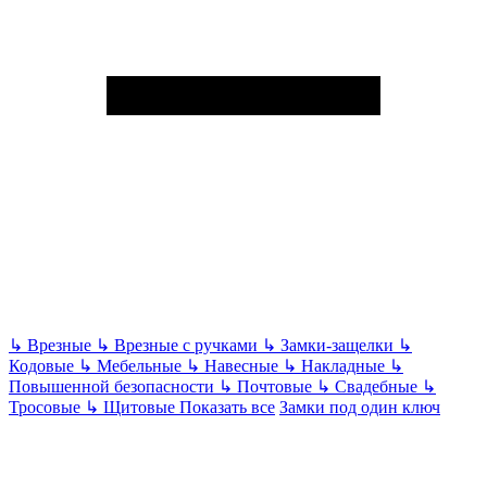
↳
Врезные
↳
Врезные с ручками
↳
Замки-защелки
↳
Кодовые
↳
Мебельные
↳
Навесные
↳
Накладные
↳
Повышенной безопасности
↳
Почтовые
↳
Свадебные
↳
Тросовые
↳
Щитовые
Показать все
Замки под один ключ