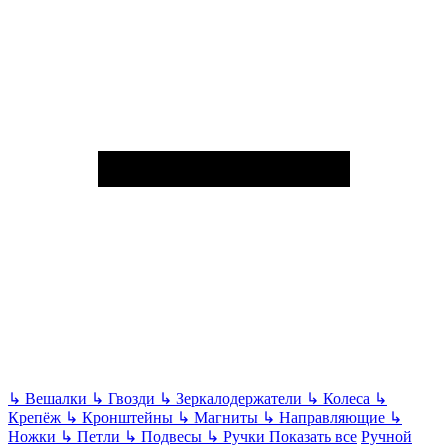
↳
Вешалки
↳
Гвозди
↳
Зеркалодержатели
↳
Колеса
↳
Крепёж
↳
Кронштейны
↳
Магниты
↳
Направляющие
↳
Ножки
↳
Петли
↳
Подвесы
↳
Ручки
Показать все
Ручной