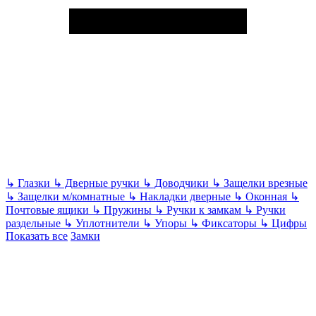
↳
Глазки
↳
Дверные ручки
↳
Доводчики
↳
Защелки врезные
↳
Защелки м/комнатные
↳
Накладки дверные
↳
Оконная
↳
Почтовые ящики
↳
Пружины
↳
Ручки к замкам
↳
Ручки
раздельные
↳
Уплотнители
↳
Упоры
↳
Фиксаторы
↳
Цифры
Показать все
Замки