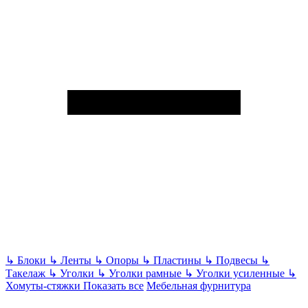
↳
Блоки
↳
Ленты
↳
Опоры
↳
Пластины
↳
Подвесы
↳
Такелаж
↳
Уголки
↳
Уголки рамные
↳
Уголки усиленные
↳
Хомуты-стяжки
Показать все
Мебельная фурнитура