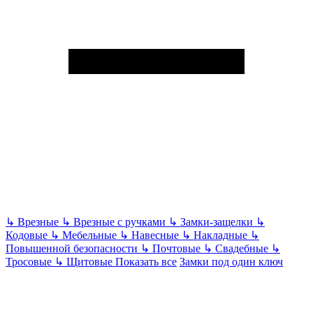
↳
Врезные
↳
Врезные с ручками
↳
Замки-защелки
↳
Кодовые
↳
Мебельные
↳
Навесные
↳
Накладные
↳
Повышенной безопасности
↳
Почтовые
↳
Свадебные
↳
Тросовые
↳
Щитовые
Показать все
Замки под один ключ