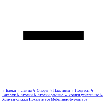
↳
Блоки
↳
Ленты
↳
Опоры
↳
Пластины
↳
Подвесы
↳
Такелаж
↳
Уголки
↳
Уголки рамные
↳
Уголки усиленные
↳
Хомуты-стяжки
Показать все
Мебельная фурнитура