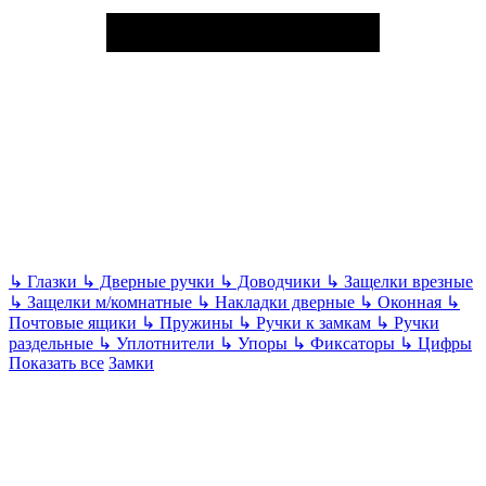
↳
Глазки
↳
Дверные ручки
↳
Доводчики
↳
Защелки врезные
↳
Защелки м/комнатные
↳
Накладки дверные
↳
Оконная
↳
Почтовые ящики
↳
Пружины
↳
Ручки к замкам
↳
Ручки
раздельные
↳
Уплотнители
↳
Упоры
↳
Фиксаторы
↳
Цифры
Показать все
Замки