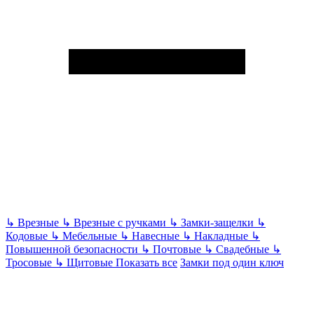
↳
Врезные
↳
Врезные с ручками
↳
Замки-защелки
↳
Кодовые
↳
Мебельные
↳
Навесные
↳
Накладные
↳
Повышенной безопасности
↳
Почтовые
↳
Свадебные
↳
Тросовые
↳
Щитовые
Показать все
Замки под один ключ