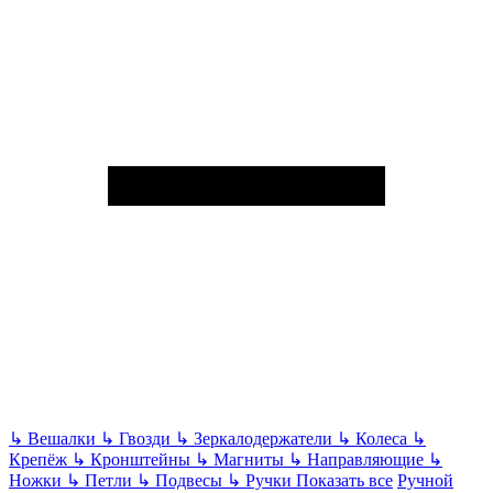
↳
Вешалки
↳
Гвозди
↳
Зеркалодержатели
↳
Колеса
↳
Крепёж
↳
Кронштейны
↳
Магниты
↳
Направляющие
↳
Ножки
↳
Петли
↳
Подвесы
↳
Ручки
Показать все
Ручной