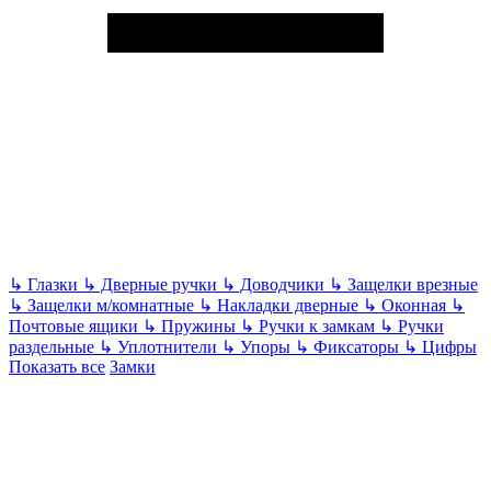
↳
Глазки
↳
Дверные ручки
↳
Доводчики
↳
Защелки врезные
↳
Защелки м/комнатные
↳
Накладки дверные
↳
Оконная
↳
Почтовые ящики
↳
Пружины
↳
Ручки к замкам
↳
Ручки
раздельные
↳
Уплотнители
↳
Упоры
↳
Фиксаторы
↳
Цифры
Показать все
Замки