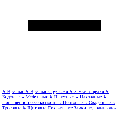
↳
Врезные
↳
Врезные с ручками
↳
Замки-защелки
↳
Кодовые
↳
Мебельные
↳
Навесные
↳
Накладные
↳
Повышенной безопасности
↳
Почтовые
↳
Свадебные
↳
Тросовые
↳
Щитовые
Показать все
Замки под один ключ