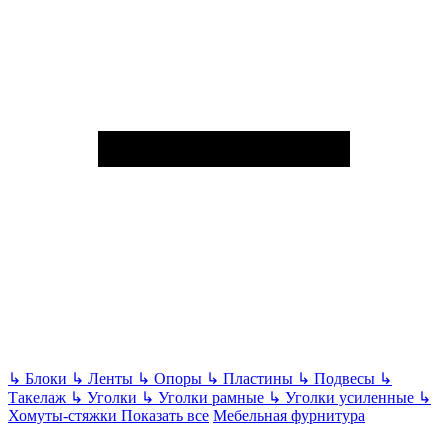
↳
Блоки
↳
Ленты
↳
Опоры
↳
Пластины
↳
Подвесы
↳
Такелаж
↳
Уголки
↳
Уголки рамные
↳
Уголки усиленные
↳
Хомуты-стяжки
Показать все
Мебельная фурнитура