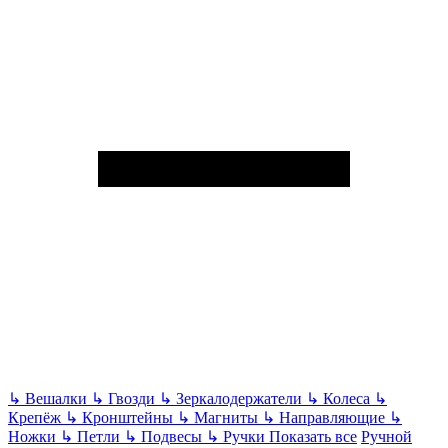
↳
Вешалки
↳
Гвозди
↳
Зеркалодержатели
↳
Колеса
↳
Крепёж
↳
Кронштейны
↳
Магниты
↳
Направляющие
↳
Ножки
↳
Петли
↳
Подвесы
↳
Ручки
Показать все
Ручной