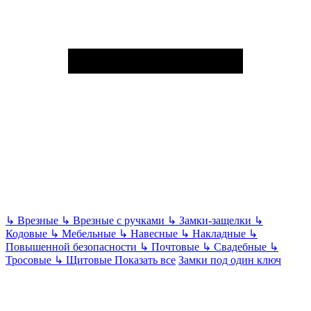
↳
Врезные
↳
Врезные с ручками
↳
Замки-защелки
↳
Кодовые
↳
Мебельные
↳
Навесные
↳
Накладные
↳
Повышенной безопасности
↳
Почтовые
↳
Свадебные
↳
Тросовые
↳
Щитовые
Показать все
Замки под один ключ