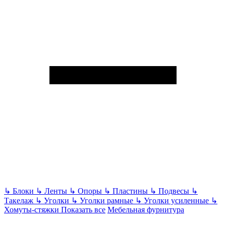
↳
Блоки
↳
Ленты
↳
Опоры
↳
Пластины
↳
Подвесы
↳
Такелаж
↳
Уголки
↳
Уголки рамные
↳
Уголки усиленные
↳
Хомуты-стяжки
Показать все
Мебельная фурнитура