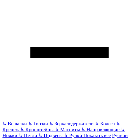
↳
Вешалки
↳
Гвозди
↳
Зеркалодержатели
↳
Колеса
↳
Крепёж
↳
Кронштейны
↳
Магниты
↳
Направляющие
↳
Ножки
↳
Петли
↳
Подвесы
↳
Ручки
Показать все
Ручной