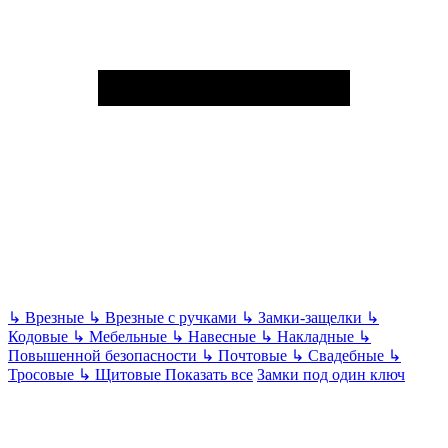
↳
Врезные
↳
Врезные с ручками
↳
Замки-защелки
↳
Кодовые
↳
Мебельные
↳
Навесные
↳
Накладные
↳
Повышенной безопасности
↳
Почтовые
↳
Свадебные
↳
Тросовые
↳
Щитовые
Показать все
Замки под один ключ