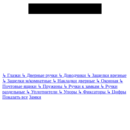
↳
Глазки
↳
Дверные ручки
↳
Доводчики
↳
Защелки врезные
↳
Защелки м/комнатные
↳
Накладки дверные
↳
Оконная
↳
Почтовые ящики
↳
Пружины
↳
Ручки к замкам
↳
Ручки
раздельные
↳
Уплотнители
↳
Упоры
↳
Фиксаторы
↳
Цифры
Показать все
Замки