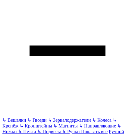
↳
Вешалки
↳
Гвозди
↳
Зеркалодержатели
↳
Колеса
↳
Крепёж
↳
Кронштейны
↳
Магниты
↳
Направляющие
↳
Ножки
↳
Петли
↳
Подвесы
↳
Ручки
Показать все
Ручной