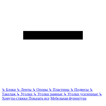
↳
Блоки
↳
Ленты
↳
Опоры
↳
Пластины
↳
Подвесы
↳
Такелаж
↳
Уголки
↳
Уголки рамные
↳
Уголки усиленные
↳
Хомуты-стяжки
Показать все
Мебельная фурнитура