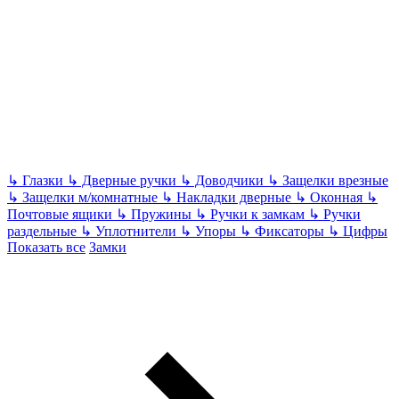
↳
Глазки
↳
Дверные ручки
↳
Доводчики
↳
Защелки врезные
↳
Защелки м/комнатные
↳
Накладки дверные
↳
Оконная
↳
Почтовые ящики
↳
Пружины
↳
Ручки к замкам
↳
Ручки
раздельные
↳
Уплотнители
↳
Упоры
↳
Фиксаторы
↳
Цифры
Показать все
Замки