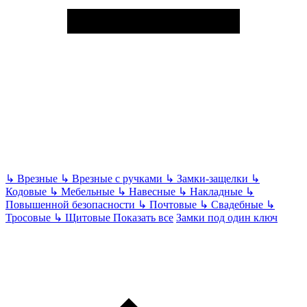
↳
Врезные
↳
Врезные с ручками
↳
Замки-защелки
↳
Кодовые
↳
Мебельные
↳
Навесные
↳
Накладные
↳
Повышенной безопасности
↳
Почтовые
↳
Свадебные
↳
Тросовые
↳
Щитовые
Показать все
Замки под один ключ