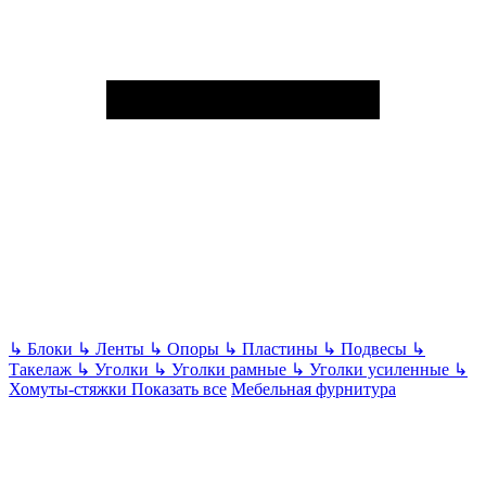
↳
Блоки
↳
Ленты
↳
Опоры
↳
Пластины
↳
Подвесы
↳
Такелаж
↳
Уголки
↳
Уголки рамные
↳
Уголки усиленные
↳
Хомуты-стяжки
Показать все
Мебельная фурнитура