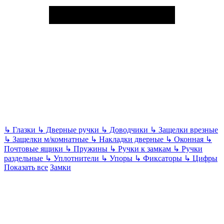
↳
Глазки
↳
Дверные ручки
↳
Доводчики
↳
Защелки врезные
↳
Защелки м/комнатные
↳
Накладки дверные
↳
Оконная
↳
Почтовые ящики
↳
Пружины
↳
Ручки к замкам
↳
Ручки
раздельные
↳
Уплотнители
↳
Упоры
↳
Фиксаторы
↳
Цифры
Показать все
Замки