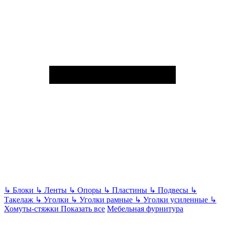
↳
Блоки
↳
Ленты
↳
Опоры
↳
Пластины
↳
Подвесы
↳
Такелаж
↳
Уголки
↳
Уголки рамные
↳
Уголки усиленные
↳
Хомуты-стяжки
Показать все
Мебельная фурнитура