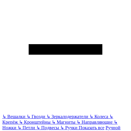
↳
Вешалки
↳
Гвозди
↳
Зеркалодержатели
↳
Колеса
↳
Крепёж
↳
Кронштейны
↳
Магниты
↳
Направляющие
↳
Ножки
↳
Петли
↳
Подвесы
↳
Ручки
Показать все
Ручной