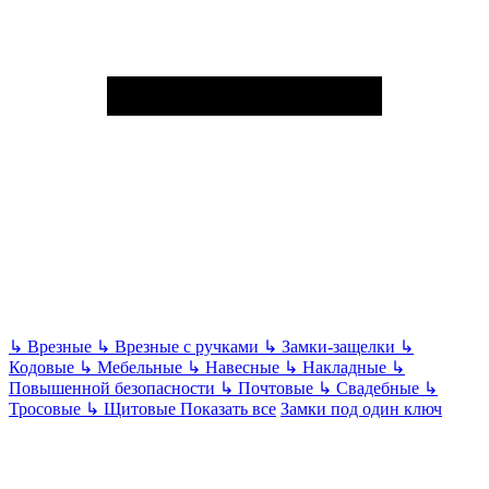
↳
Врезные
↳
Врезные с ручками
↳
Замки-защелки
↳
Кодовые
↳
Мебельные
↳
Навесные
↳
Накладные
↳
Повышенной безопасности
↳
Почтовые
↳
Свадебные
↳
Тросовые
↳
Щитовые
Показать все
Замки под один ключ