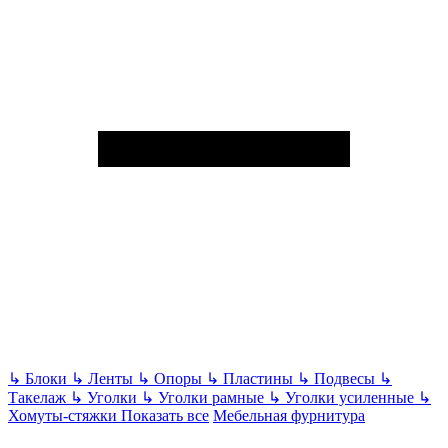
↳
Блоки
↳
Ленты
↳
Опоры
↳
Пластины
↳
Подвесы
↳
Такелаж
↳
Уголки
↳
Уголки рамные
↳
Уголки усиленные
↳
Хомуты-стяжки
Показать все
Мебельная фурнитура