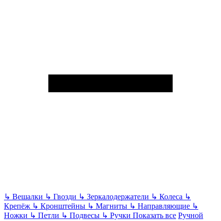
↳
Вешалки
↳
Гвозди
↳
Зеркалодержатели
↳
Колеса
↳
Крепёж
↳
Кронштейны
↳
Магниты
↳
Направляющие
↳
Ножки
↳
Петли
↳
Подвесы
↳
Ручки
Показать все
Ручной