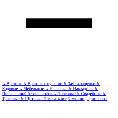
↳
Врезные
↳
Врезные с ручками
↳
Замки-защелки
↳
Кодовые
↳
Мебельные
↳
Навесные
↳
Накладные
↳
Повышенной безопасности
↳
Почтовые
↳
Свадебные
↳
Тросовые
↳
Щитовые
Показать все
Замки под один ключ