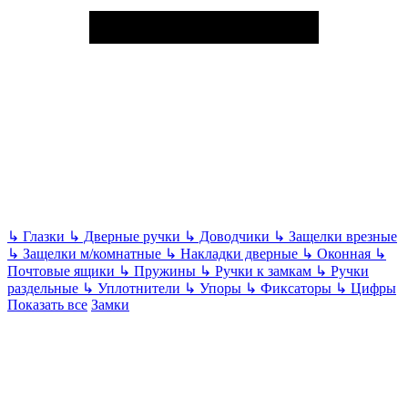
↳
Глазки
↳
Дверные ручки
↳
Доводчики
↳
Защелки врезные
↳
Защелки м/комнатные
↳
Накладки дверные
↳
Оконная
↳
Почтовые ящики
↳
Пружины
↳
Ручки к замкам
↳
Ручки
раздельные
↳
Уплотнители
↳
Упоры
↳
Фиксаторы
↳
Цифры
Показать все
Замки