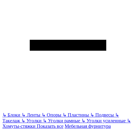
↳
Блоки
↳
Ленты
↳
Опоры
↳
Пластины
↳
Подвесы
↳
Такелаж
↳
Уголки
↳
Уголки рамные
↳
Уголки усиленные
↳
Хомуты-стяжки
Показать все
Мебельная фурнитура