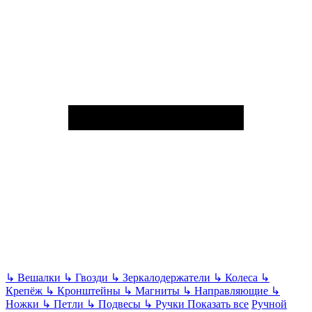
↳
Вешалки
↳
Гвозди
↳
Зеркалодержатели
↳
Колеса
↳
Крепёж
↳
Кронштейны
↳
Магниты
↳
Направляющие
↳
Ножки
↳
Петли
↳
Подвесы
↳
Ручки
Показать все
Ручной