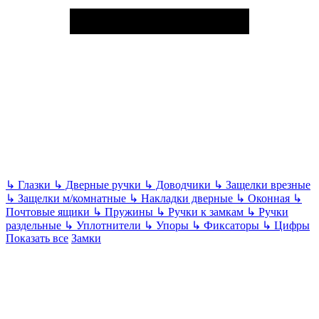
↳
Глазки
↳
Дверные ручки
↳
Доводчики
↳
Защелки врезные
↳
Защелки м/комнатные
↳
Накладки дверные
↳
Оконная
↳
Почтовые ящики
↳
Пружины
↳
Ручки к замкам
↳
Ручки
раздельные
↳
Уплотнители
↳
Упоры
↳
Фиксаторы
↳
Цифры
Показать все
Замки