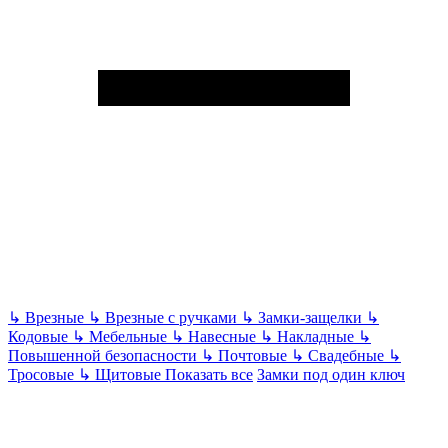
↳
Врезные
↳
Врезные с ручками
↳
Замки-защелки
↳
Кодовые
↳
Мебельные
↳
Навесные
↳
Накладные
↳
Повышенной безопасности
↳
Почтовые
↳
Свадебные
↳
Тросовые
↳
Щитовые
Показать все
Замки под один ключ