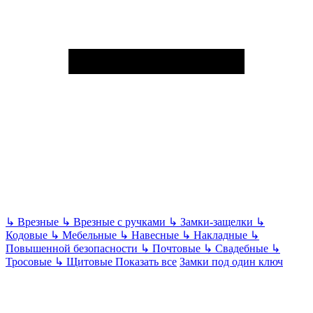
↳
Врезные
↳
Врезные с ручками
↳
Замки-защелки
↳
Кодовые
↳
Мебельные
↳
Навесные
↳
Накладные
↳
Повышенной безопасности
↳
Почтовые
↳
Свадебные
↳
Тросовые
↳
Щитовые
Показать все
Замки под один ключ