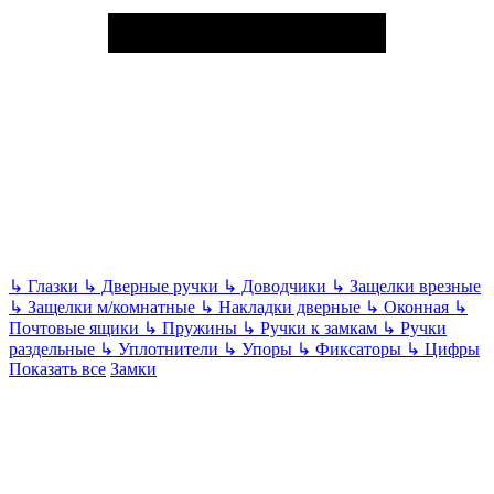
↳
Глазки
↳
Дверные ручки
↳
Доводчики
↳
Защелки врезные
↳
Защелки м/комнатные
↳
Накладки дверные
↳
Оконная
↳
Почтовые ящики
↳
Пружины
↳
Ручки к замкам
↳
Ручки
раздельные
↳
Уплотнители
↳
Упоры
↳
Фиксаторы
↳
Цифры
Показать все
Замки