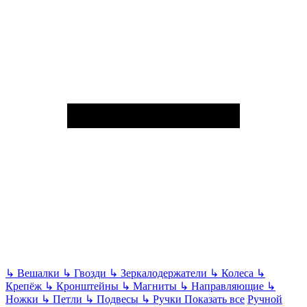
↳
Вешалки
↳
Гвозди
↳
Зеркалодержатели
↳
Колеса
↳
Крепёж
↳
Кронштейны
↳
Магниты
↳
Направляющие
↳
Ножки
↳
Петли
↳
Подвесы
↳
Ручки
Показать все
Ручной