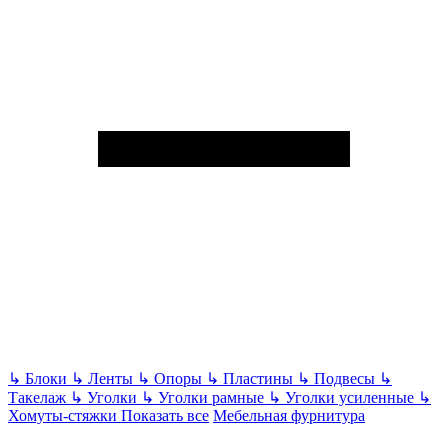
↳
Блоки
↳
Ленты
↳
Опоры
↳
Пластины
↳
Подвесы
↳
Такелаж
↳
Уголки
↳
Уголки рамные
↳
Уголки усиленные
↳
Хомуты-стяжки
Показать все
Мебельная фурнитура