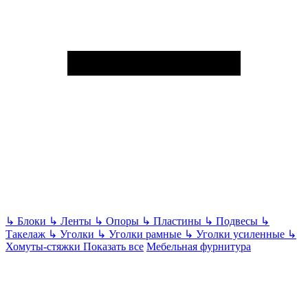
↳
Блоки
↳
Ленты
↳
Опоры
↳
Пластины
↳
Подвесы
↳
Такелаж
↳
Уголки
↳
Уголки рамные
↳
Уголки усиленные
↳
Хомуты-стяжки
Показать все
Мебельная фурнитура