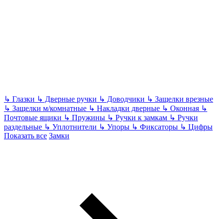
↳
Глазки
↳
Дверные ручки
↳
Доводчики
↳
Защелки врезные
↳
Защелки м/комнатные
↳
Накладки дверные
↳
Оконная
↳
Почтовые ящики
↳
Пружины
↳
Ручки к замкам
↳
Ручки
раздельные
↳
Уплотнители
↳
Упоры
↳
Фиксаторы
↳
Цифры
Показать все
Замки