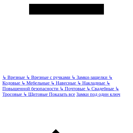
↳
Врезные
↳
Врезные с ручками
↳
Замки-защелки
↳
Кодовые
↳
Мебельные
↳
Навесные
↳
Накладные
↳
Повышенной безопасности
↳
Почтовые
↳
Свадебные
↳
Тросовые
↳
Щитовые
Показать все
Замки под один ключ