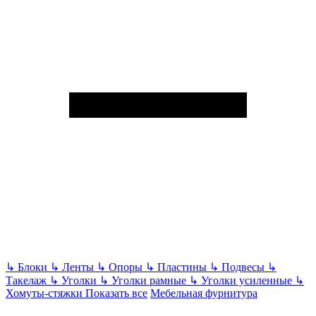
↳
Блоки
↳
Ленты
↳
Опоры
↳
Пластины
↳
Подвесы
↳
Такелаж
↳
Уголки
↳
Уголки рамные
↳
Уголки усиленные
↳
Хомуты-стяжки
Показать все
Мебельная фурнитура