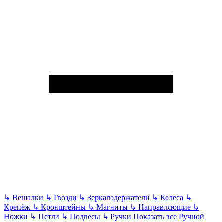
↳
Вешалки
↳
Гвозди
↳
Зеркалодержатели
↳
Колеса
↳
Крепёж
↳
Кронштейны
↳
Магниты
↳
Направляющие
↳
Ножки
↳
Петли
↳
Подвесы
↳
Ручки
Показать все
Ручной