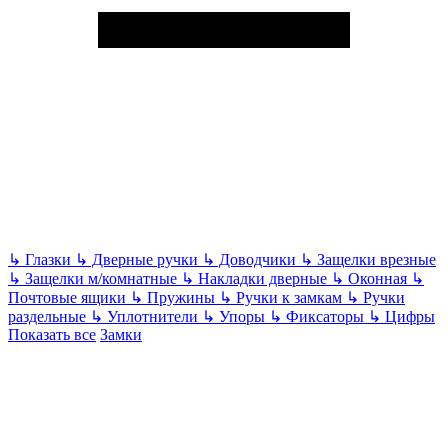
↳
Глазки
↳
Дверные ручки
↳
Доводчики
↳
Защелки врезные
↳
Защелки м/комнатные
↳
Накладки дверные
↳
Оконная
↳
Почтовые ящики
↳
Пружины
↳
Ручки к замкам
↳
Ручки
раздельные
↳
Уплотнители
↳
Упоры
↳
Фиксаторы
↳
Цифры
Показать все
Замки