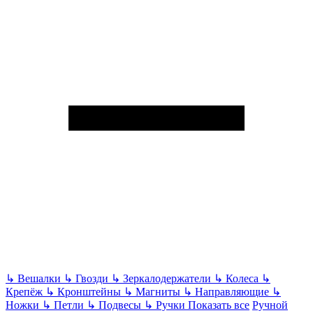
↳
Вешалки
↳
Гвозди
↳
Зеркалодержатели
↳
Колеса
↳
Крепёж
↳
Кронштейны
↳
Магниты
↳
Направляющие
↳
Ножки
↳
Петли
↳
Подвесы
↳
Ручки
Показать все
Ручной