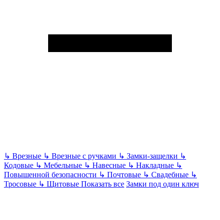
↳
Врезные
↳
Врезные с ручками
↳
Замки-защелки
↳
Кодовые
↳
Мебельные
↳
Навесные
↳
Накладные
↳
Повышенной безопасности
↳
Почтовые
↳
Свадебные
↳
Тросовые
↳
Щитовые
Показать все
Замки под один ключ