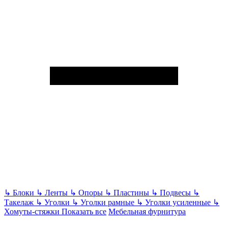
↳
Блоки
↳
Ленты
↳
Опоры
↳
Пластины
↳
Подвесы
↳
Такелаж
↳
Уголки
↳
Уголки рамные
↳
Уголки усиленные
↳
Хомуты-стяжки
Показать все
Мебельная фурнитура