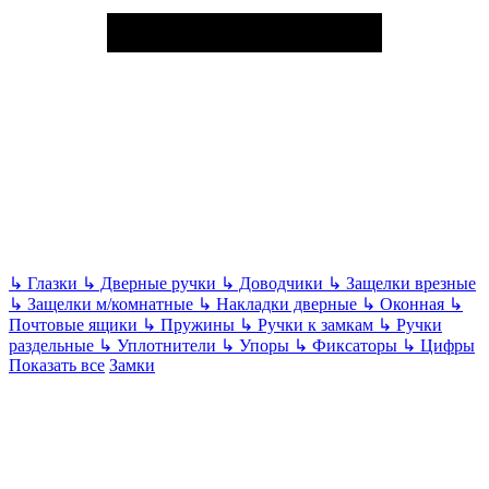
↳
Глазки
↳
Дверные ручки
↳
Доводчики
↳
Защелки врезные
↳
Защелки м/комнатные
↳
Накладки дверные
↳
Оконная
↳
Почтовые ящики
↳
Пружины
↳
Ручки к замкам
↳
Ручки
раздельные
↳
Уплотнители
↳
Упоры
↳
Фиксаторы
↳
Цифры
Показать все
Замки