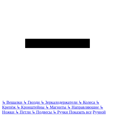
↳
Вешалки
↳
Гвозди
↳
Зеркалодержатели
↳
Колеса
↳
Крепёж
↳
Кронштейны
↳
Магниты
↳
Направляющие
↳
Ножки
↳
Петли
↳
Подвесы
↳
Ручки
Показать все
Ручной