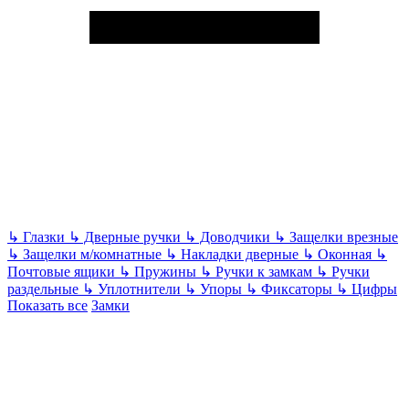
↳
Глазки
↳
Дверные ручки
↳
Доводчики
↳
Защелки врезные
↳
Защелки м/комнатные
↳
Накладки дверные
↳
Оконная
↳
Почтовые ящики
↳
Пружины
↳
Ручки к замкам
↳
Ручки
раздельные
↳
Уплотнители
↳
Упоры
↳
Фиксаторы
↳
Цифры
Показать все
Замки