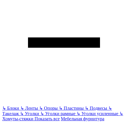
↳
Блоки
↳
Ленты
↳
Опоры
↳
Пластины
↳
Подвесы
↳
Такелаж
↳
Уголки
↳
Уголки рамные
↳
Уголки усиленные
↳
Хомуты-стяжки
Показать все
Мебельная фурнитура