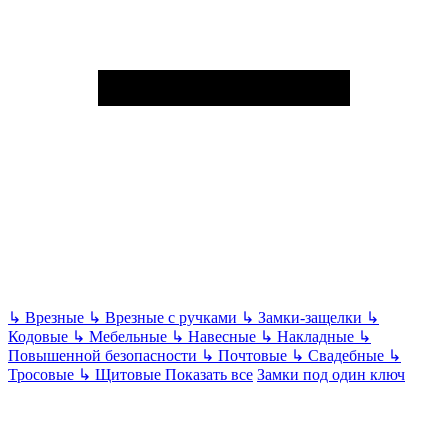
↳
Врезные
↳
Врезные с ручками
↳
Замки-защелки
↳
Кодовые
↳
Мебельные
↳
Навесные
↳
Накладные
↳
Повышенной безопасности
↳
Почтовые
↳
Свадебные
↳
Тросовые
↳
Щитовые
Показать все
Замки под один ключ