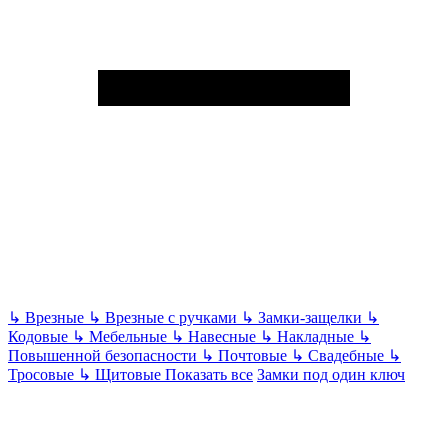
↳
Врезные
↳
Врезные с ручками
↳
Замки-защелки
↳
Кодовые
↳
Мебельные
↳
Навесные
↳
Накладные
↳
Повышенной безопасности
↳
Почтовые
↳
Свадебные
↳
Тросовые
↳
Щитовые
Показать все
Замки под один ключ