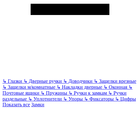
↳
Глазки
↳
Дверные ручки
↳
Доводчики
↳
Защелки врезные
↳
Защелки м/комнатные
↳
Накладки дверные
↳
Оконная
↳
Почтовые ящики
↳
Пружины
↳
Ручки к замкам
↳
Ручки
раздельные
↳
Уплотнители
↳
Упоры
↳
Фиксаторы
↳
Цифры
Показать все
Замки