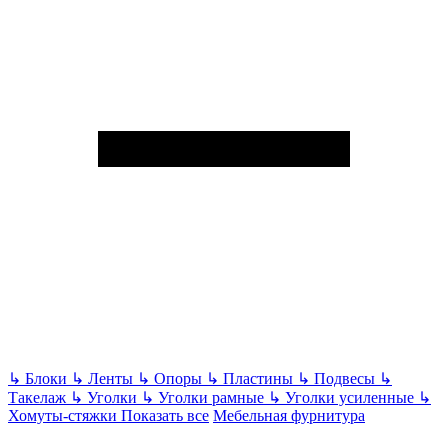
↳
Блоки
↳
Ленты
↳
Опоры
↳
Пластины
↳
Подвесы
↳
Такелаж
↳
Уголки
↳
Уголки рамные
↳
Уголки усиленные
↳
Хомуты-стяжки
Показать все
Мебельная фурнитура