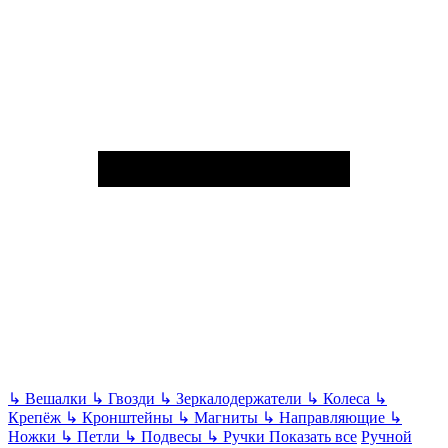
↳
Вешалки
↳
Гвозди
↳
Зеркалодержатели
↳
Колеса
↳
Крепёж
↳
Кронштейны
↳
Магниты
↳
Направляющие
↳
Ножки
↳
Петли
↳
Подвесы
↳
Ручки
Показать все
Ручной