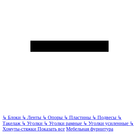
↳
Блоки
↳
Ленты
↳
Опоры
↳
Пластины
↳
Подвесы
↳
Такелаж
↳
Уголки
↳
Уголки рамные
↳
Уголки усиленные
↳
Хомуты-стяжки
Показать все
Мебельная фурнитура