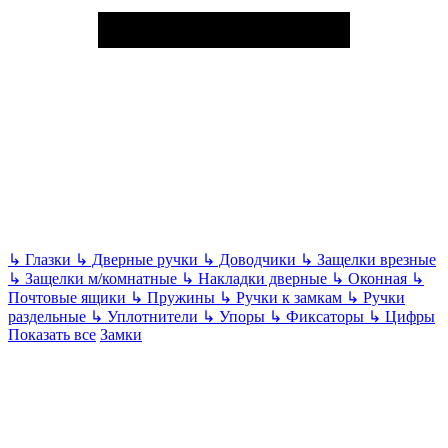
↳
Глазки
↳
Дверные ручки
↳
Доводчики
↳
Защелки врезные
↳
Защелки м/комнатные
↳
Накладки дверные
↳
Оконная
↳
Почтовые ящики
↳
Пружины
↳
Ручки к замкам
↳
Ручки
раздельные
↳
Уплотнители
↳
Упоры
↳
Фиксаторы
↳
Цифры
Показать все
Замки