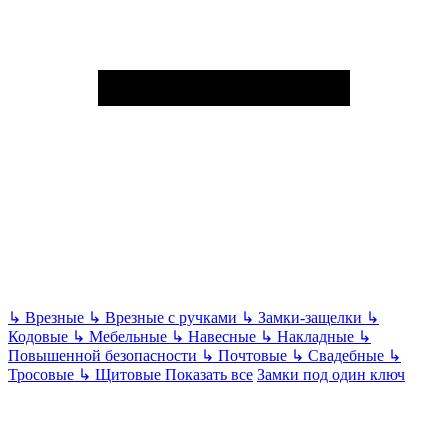
↳
Врезные
↳
Врезные с ручками
↳
Замки-защелки
↳
Кодовые
↳
Мебельные
↳
Навесные
↳
Накладные
↳
Повышенной безопасности
↳
Почтовые
↳
Свадебные
↳
Тросовые
↳
Щитовые
Показать все
Замки под один ключ