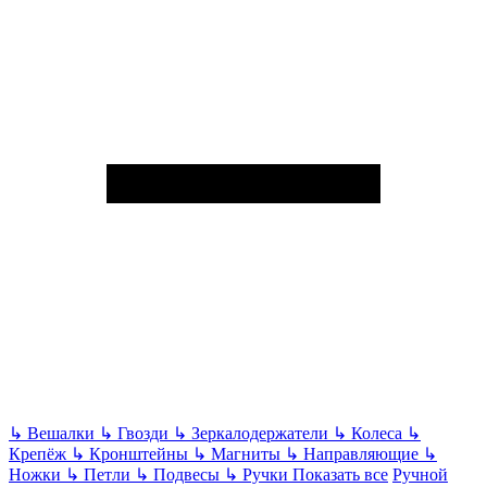
↳
Вешалки
↳
Гвозди
↳
Зеркалодержатели
↳
Колеса
↳
Крепёж
↳
Кронштейны
↳
Магниты
↳
Направляющие
↳
Ножки
↳
Петли
↳
Подвесы
↳
Ручки
Показать все
Ручной