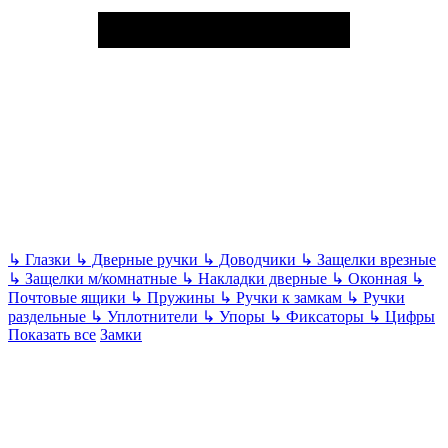
↳
Глазки
↳
Дверные ручки
↳
Доводчики
↳
Защелки врезные
↳
Защелки м/комнатные
↳
Накладки дверные
↳
Оконная
↳
Почтовые ящики
↳
Пружины
↳
Ручки к замкам
↳
Ручки
раздельные
↳
Уплотнители
↳
Упоры
↳
Фиксаторы
↳
Цифры
Показать все
Замки