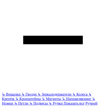
↳
Вешалки
↳
Гвозди
↳
Зеркалодержатели
↳
Колеса
↳
Крепёж
↳
Кронштейны
↳
Магниты
↳
Направляющие
↳
Ножки
↳
Петли
↳
Подвесы
↳
Ручки
Показать все
Ручной