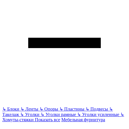
↳
Блоки
↳
Ленты
↳
Опоры
↳
Пластины
↳
Подвесы
↳
Такелаж
↳
Уголки
↳
Уголки рамные
↳
Уголки усиленные
↳
Хомуты-стяжки
Показать все
Мебельная фурнитура