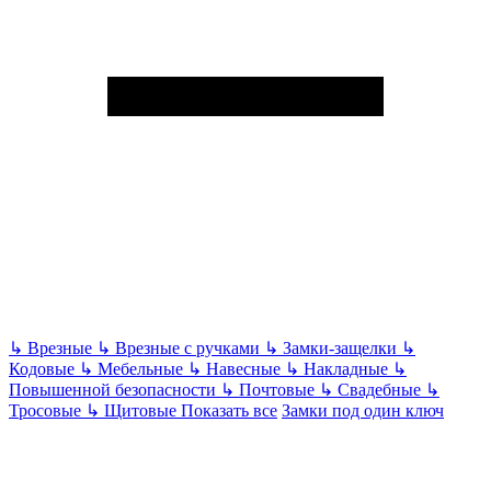
↳
Врезные
↳
Врезные с ручками
↳
Замки-защелки
↳
Кодовые
↳
Мебельные
↳
Навесные
↳
Накладные
↳
Повышенной безопасности
↳
Почтовые
↳
Свадебные
↳
Тросовые
↳
Щитовые
Показать все
Замки под один ключ